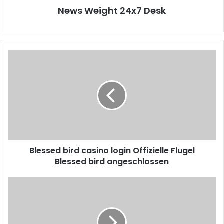
News Weight 24x7 Desk
B
l
e
s
s
e
d
b
i
Blessed bird casino login Offizielle Flugel
r
Blessed bird angeschlossen
d
c
a
I
s
n
i
t
n
e
o