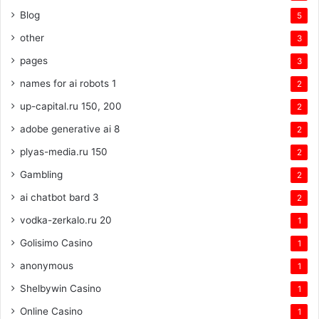
Blog
5
other
3
pages
3
names for ai robots 1
2
up-capital.ru 150, 200
2
adobe generative ai 8
2
plyas-media.ru 150
2
Gambling
2
ai chatbot bard 3
2
vodka-zerkalo.ru 20
1
Golisimo Casino
1
anonymous
1
Shelbywin Casino
1
Online Casino
1