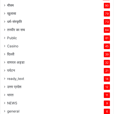
मौसम
90
खुलासा
79
धर्म-संस्कृति
73
तस्वीर का सच
64
Public
61
Casino
45
दिल्ली
39
वायरल अड्डा
32
पर्यटन
21
ready_text
14
उत्तर प्रदेश
12
भारत
11
NEWS
9
general
6