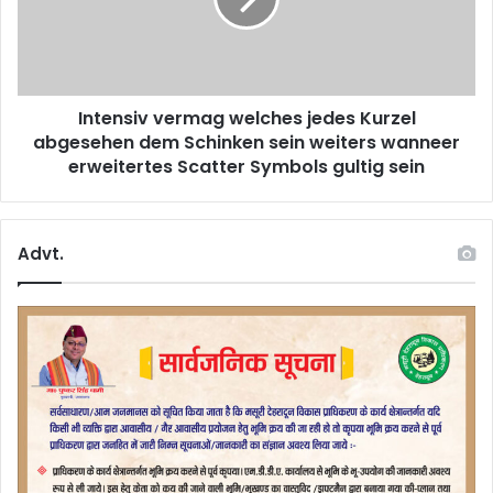
n
l
s
o
i
g
v
i
v
n
Intensiv vermag welches jedes Kurzel
e
O
abgesehen dem Schinken sein weiters wanneer
r
f
m
erweitertes Scatter Symbols gultig sein
f
a
i
g
z
w
Advt.
i
e
e
l
l
c
l
h
e
e
F
s
l
j
u
e
g
d
e
e
l
s