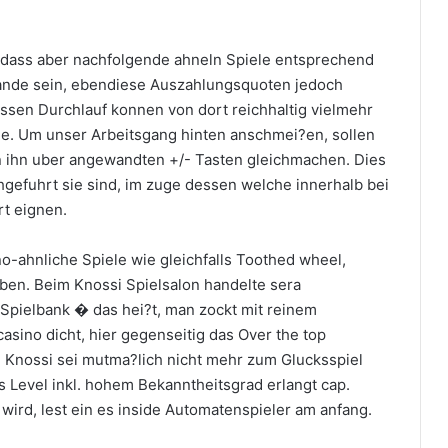
 dass aber nachfolgende ahneln Spiele entsprechend
stande sein, ebendiese Auszahlungsquoten jedoch
sen Durchlauf konnen von dort reichhaltig vielmehr
lle. Um unser Arbeitsgang hinten anschmei?en, sollen
n ihn uber angewandten +/- Tasten gleichmachen. Dies
chgefuhrt sie sind, im zuge dessen welche innerhalb bei
t eignen.
o-ahnliche Spiele wie gleichfalls Toothed wheel,
eben. Beim Knossi Spielsalon handelte sera
pielbank � das hei?t, man zockt mit reinem
casino dicht, hier gegenseitig das Over the top
 Knossi sei mutma?lich nicht mehr zum Glucksspiel
Level inkl. hohem Bekanntheitsgrad erlangt cap.
ird, lest ein es inside Automatenspieler am anfang.