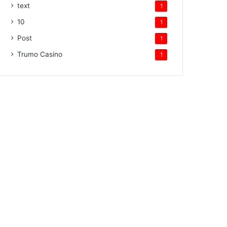
text
1
10
1
Post
1
Trumo Casino
1