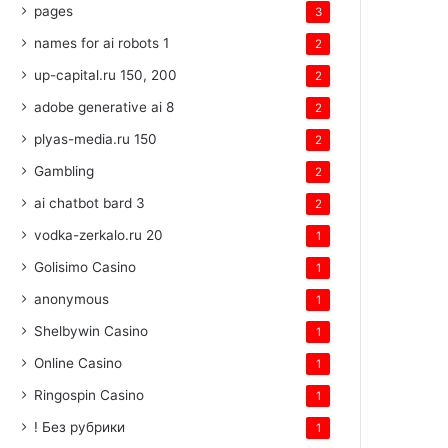
pages
3
names for ai robots 1
2
up-capital.ru 150, 200
2
adobe generative ai 8
2
plyas-media.ru 150
2
Gambling
2
ai chatbot bard 3
2
vodka-zerkalo.ru 20
1
Golisimo Casino
1
anonymous
1
Shelbywin Casino
1
Online Casino
1
Ringospin Casino
1
! Без рубрики
1