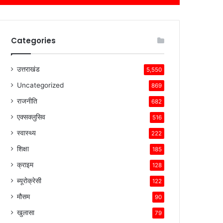
Categories
उत्तराखंड
5,550
Uncategorized
869
राजनीति
682
एक्सक्लुसिव
516
स्वास्थ्य
222
शिक्षा
185
क्राइम
128
ब्यूरोक्रेसी
122
मौसम
90
खुलासा
79