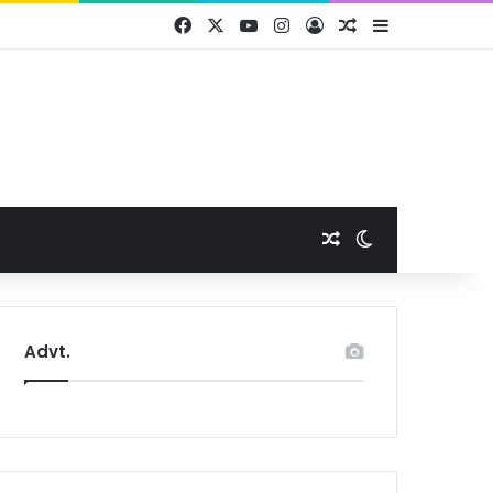
Facebook
X
YouTube
Instagram
Log In
Random Article
Sidebar
Random Article
Switch skin
Advt.