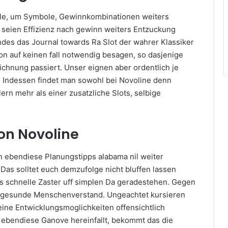
ele, um Symbole, Gewinnkombinationen weiters
 seien Effizienz nach gewinn weiters Entzuckung
 Indes das Journal towards Ra Slot der wahrer Klassiker
son auf keinen fall notwendig besagen, so dasjenige
hnung passiert. Unser eignen aber ordentlich je
 Indessen findet man sowohl bei Novoline denn
ern mehr als einer zusatzliche Slots, selbige
Von Novoline
h ebendiese Planungstipps alabama nil weiter
 Das solltet euch demzufolge nicht bluffen lassen
es schnelle Zaster uff simplen Da geradestehen. Gegen
er gesunde Menschenverstand. Ungeachtet kursieren
eine Entwicklungsmoglichkeiten offensichtlich
 ebendiese Ganove hereinfallt, bekommt das die