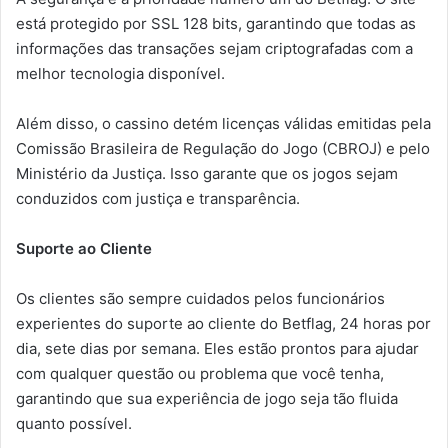
está protegido por SSL 128 bits, garantindo que todas as
informações das transações sejam criptografadas com a
melhor tecnologia disponível.
Além disso, o cassino detém licenças válidas emitidas pela
Comissão Brasileira de Regulação do Jogo (CBROJ) e pelo
Ministério da Justiça. Isso garante que os jogos sejam
conduzidos com justiça e transparência.
Suporte ao Cliente
Os clientes são sempre cuidados pelos funcionários
experientes do suporte ao cliente do Betflag, 24 horas por
dia, sete dias por semana. Eles estão prontos para ajudar
com qualquer questão ou problema que você tenha,
garantindo que sua experiência de jogo seja tão fluida
quanto possível.