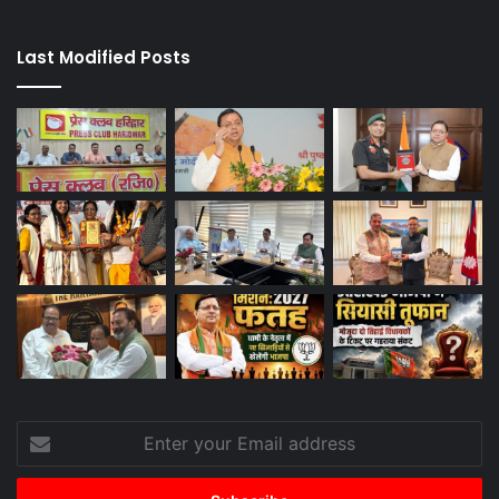
Last Modified Posts
Enter
your
Email