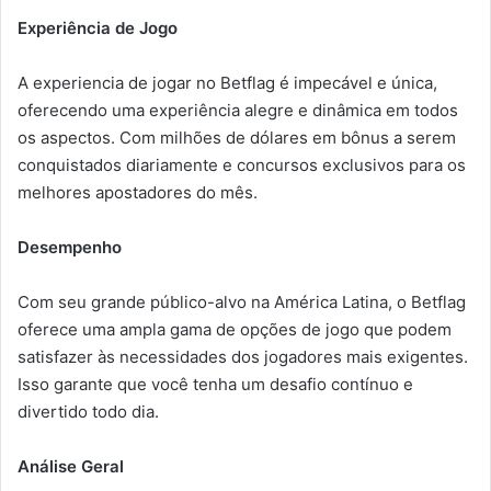
Experiência de Jogo
A experiencia de jogar no Betflag é impecável e única,
oferecendo uma experiência alegre e dinâmica em todos
os aspectos. Com milhões de dólares em bônus a serem
conquistados diariamente e concursos exclusivos para os
melhores apostadores do mês.
Desempenho
Com seu grande público-alvo na América Latina, o Betflag
oferece uma ampla gama de opções de jogo que podem
satisfazer às necessidades dos jogadores mais exigentes.
Isso garante que você tenha um desafio contínuo e
divertido todo dia.
Análise Geral