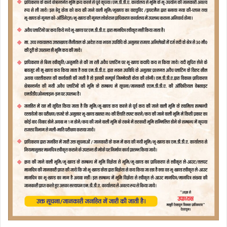
a
r
i
y
n
b
e
e
d
t
C
a
s
i
n
o
S
l
o
t
s