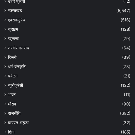
उत्तर प्रदेश
(12)
उत्तराखंड
(5,547)
एक्सक्लुसिव
(516)
क्राइम
(128)
खुलासा
(79)
तस्वीर का सच
(64)
दिल्ली
(39)
धर्म-संस्कृति
(73)
पर्यटन
(21)
ब्यूरोक्रेसी
(122)
भारत
(11)
मौसम
(90)
राजनीति
(682)
वायरल अड्डा
(32)
शिक्षा
(185)