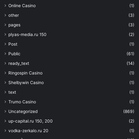
Online Casino
(1)
other
(3)
pages
(3)
plyas-media.ru 150
(2)
Post
(1)
Public
(61)
ready_text
(14)
Ringospin Casino
(1)
Shelbywin Casino
(1)
text
(1)
Trumo Casino
(1)
Uncategorized
(869)
up-capital.ru 150, 200
(2)
vodka-zerkalo.ru 20
(1)