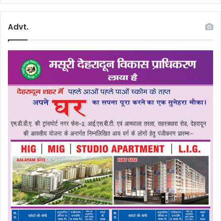
Advt.