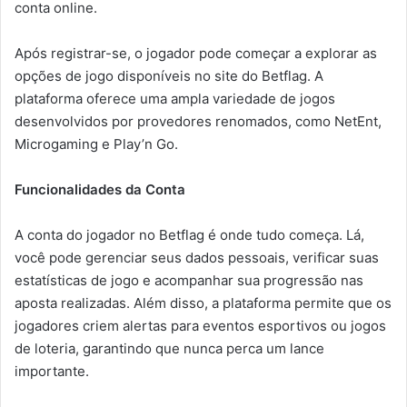
conta online.
Após registrar-se, o jogador pode começar a explorar as
opções de jogo disponíveis no site do Betflag. A
plataforma oferece uma ampla variedade de jogos
desenvolvidos por provedores renomados, como NetEnt,
Microgaming e Play’n Go.
Funcionalidades da Conta
A conta do jogador no Betflag é onde tudo começa. Lá,
você pode gerenciar seus dados pessoais, verificar suas
estatísticas de jogo e acompanhar sua progressão nas
aposta realizadas. Além disso, a plataforma permite que os
jogadores criem alertas para eventos esportivos ou jogos
de loteria, garantindo que nunca perca um lance
importante.