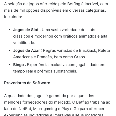
A seleção de jogos oferecida pelo Betflag é incrível, com
mais de mil opções disponíveis em diversas categorias,
incluindo:
Jogos de Slot
: Uma vasta variedade de slots
clássicos e modernos com gráficos animados e alta
volatilidade.
Jogos de Azar
: Regras variadas de Blackjack, Ruleta
Americana e Francês, bem como Craps.
Bingo
: Experiência exclusiva com jogabilidade em
tempo real e prêmios substanciais.
Provedores de Software
A qualidade dos jogos é garantida por alguns dos
melhores fornecedores do mercado. O Betflag trabalha ao
lado de NetEnt, Microgaming e Play’n Go para oferecer
experiências inovadoras e imersivas a seus jogadores.