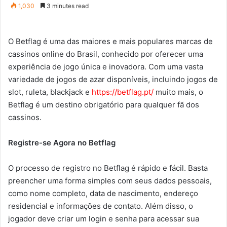
e
1,030
3 minutes read
n
d
a
O Betflag é uma das maiores e mais populares marcas de
n
cassinos online do Brasil, conhecido por oferecer uma
e
experiência de jogo única e inovadora. Com uma vasta
m
variedade de jogos de azar disponíveis, incluindo jogos de
a
slot, ruleta, blackjack e
https://betflag.pt/
muito mais, o
i
Betflag é um destino obrigatório para qualquer fã dos
l
cassinos.
Registre-se Agora no Betflag
O processo de registro no Betflag é rápido e fácil. Basta
preencher uma forma simples com seus dados pessoais,
como nome completo, data de nascimento, endereço
residencial e informações de contato. Além disso, o
jogador deve criar um login e senha para acessar sua