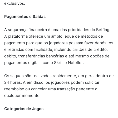
exclusivos.
Pagamentos e Saídas
A segurança financeira é uma das prioridades do Betflag.
A plataforma oferece um amplo leque de métodos de
pagamento para que os jogadores possam fazer depósitos
e retiradas com facilidade, incluindo cartões de crédito,
débito, transferências bancárias e até mesmo opções de
pagamentos digitais como Skrill e Neteller.
Os saques são realizados rapidamente, em geral dentro de
24 horas. Além disso, os jogadores podem solicitar
reembolso ou cancelar uma transação pendente a
qualquer momento.
Categorias de Jogos