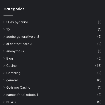
Categories
! Без рубрики
(1)
10
(1)
adobe generative ai 8
(2)
ai chatbot bard 3
(2)
anonymous
(1)
Blog
(5)
Casino
(45)
Gambling
(2)
general
(6)
Golisimo Casino
(1)
names for ai robots 1
(2)
NEWS
(9)