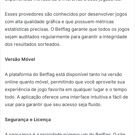
Esses provedores são conhecidos por desenvolver jogos
com alta qualidade gráfica e que possuem métricas
estatísticas precisas. O Betflag garante que todos os jogos
sejam auditados regularmente para garantir a integridade
dos resultados sorteados.
Versão Móvel
A plataforma do Betflag está disponível tanto na versão
online quanto móvel, permitindo que você aproveite sua
experiência de jogo favorita em qualquer lugar e o tempo
todo. A aplicação oferece uma interface intuitiva e fácil de
usar para garantir que seu acesso seja fluido.
Segurança e Licença
A segurança é a prioridade número um do Betflag. O site