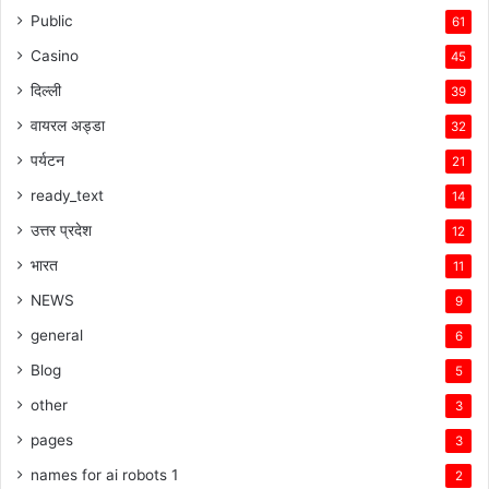
Public
61
Casino
45
दिल्ली
39
वायरल अड्डा
32
पर्यटन
21
ready_text
14
उत्तर प्रदेश
12
भारत
11
NEWS
9
general
6
Blog
5
other
3
pages
3
names for ai robots 1
2