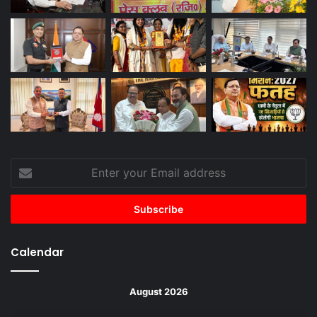
Enter
your
Email
address
Calendar
August 2026