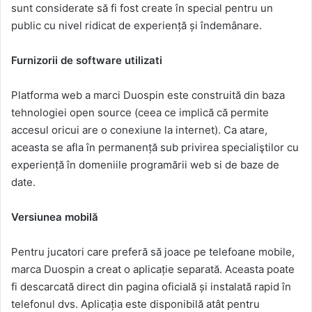
sunt considerate să fi fost create în special pentru un
public cu nivel ridicat de experiență și îndemânare.
Furnizorii de software utilizati
Platforma web a marci Duospin este construită din baza
tehnologiei open source (ceea ce implică că permite
accesul oricui are o conexiune la internet). Ca atare,
aceasta se afla în permanență sub privirea specialiştilor cu
experiență în domeniile programării web si de baze de
date.
Versiunea mobilă
Pentru jucatori care preferă să joace pe telefoane mobile,
marca Duospin a creat o aplicație separată. Aceasta poate
fi descarcată direct din pagina oficială și instalată rapid în
telefonul dvs. Aplicația este disponibilă atât pentru