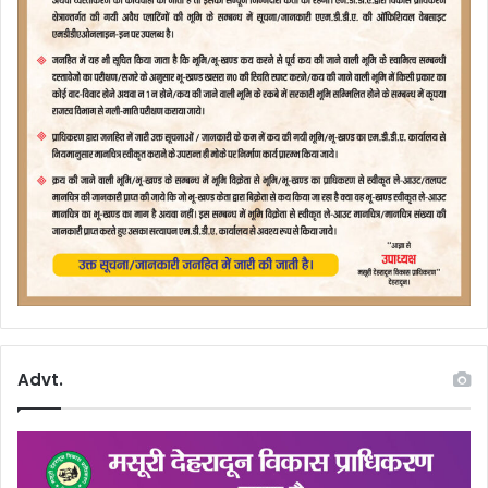
d
A
n
a
l
y
s
i
s
Advt.