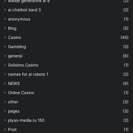
adobe generative ai 8
(2)
ai chatbot bard 3
(2)
anonymous
(1)
Blog
(5)
Casino
(45)
Gambling
(2)
general
(6)
Golisimo Casino
(1)
names for ai robots 1
(2)
NEWS
(9)
Online Casino
(1)
other
(3)
pages
(3)
plyas-media.ru 150
(2)
Post
(1)