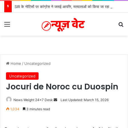
SIR के नोटिसों पर कांग्रेस ने जताई आपत्ति, मतदाताओं को किया जा रहा परेशान: बोले राष्ट्रीय प्रवक्ता आलोक शर्मा
Menu
S
Home
/
Uncategorized
Uncategorized
Jocuri de Noroc cu Duospin
News Weight 24x7 Desk
S
Last Updated: March 15, 2026
e
1,034
3 minutes read
n
d
a