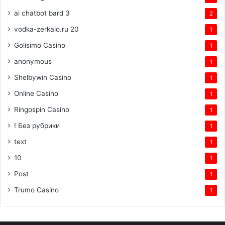
ai chatbot bard 3
2
vodka-zerkalo.ru 20
1
Golisimo Casino
1
anonymous
1
Shelbywin Casino
1
Online Casino
1
Ringospin Casino
1
! Без рубрики
1
text
1
10
1
Post
1
Trumo Casino
1