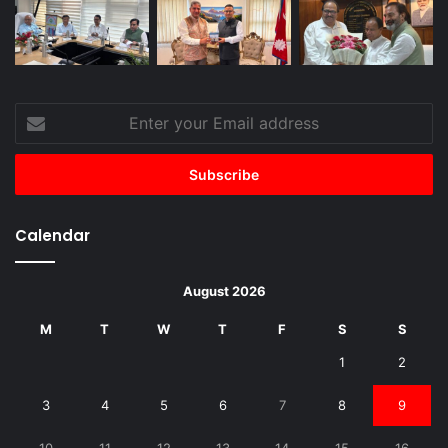
Enter
your
Email
address
Calendar
August 2026
M
T
W
T
F
S
S
1
2
3
4
5
6
7
8
9