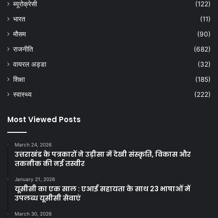
ब्यूरोक्रेसी
(122)
भारत
(11)
मौसम
(90)
राजनीति
(682)
वायरल अड्डा
(32)
शिक्षा
(185)
स्वास्थ्य
(222)
Most Viewed Posts
March 24, 2026
उत्तराखंड के पत्रकारों ने उड़ीसा में देखी संस्कृति, विकास और
तकनीक की नई तस्वीर
January 21, 2026
यूसीसी का एक साल : एआई सहायता के साथ 23 भाषाओं में
उपलब्ध यूसीसी सेवाएं
March 30, 2026