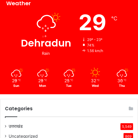
Weather
29
℃
Dehradun
29º - 23º
74%
1.56 km/h
Rain
29
29
25
32
30
℃
℃
℃
℃
℃
Sun
Mon
Tue
Wed
Thu
Categories
उत्तराखंड
5,549
Uncategorized
869