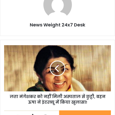
News Weight 24x7 Desk
ल
ता
मं
गे
श
क
र
को
न
लता मंगेशकर को नहीं मिली अस्पताल से छुट्टी, बहन
हीं
ऊषा ने इंटरव्यू में किया खुलासा!
मि
ली
अ
अं