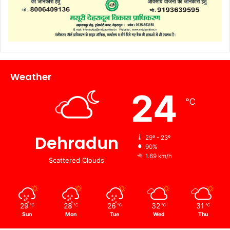
Weather
24
℃
Dehradun
29º - 23º
90%
1.69 km/h
Scattered Clouds
29
28
26
32
31
℃
℃
℃
℃
℃
Sun
Mon
Tue
Wed
Thu