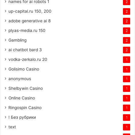
names for ai robots 1
2
up-capital.ru 150, 200
2
adobe generative ai 8
2
plyas-media.ru 150
2
Gambling
2
ai chatbot bard 3
2
vodka-zerkalo.ru 20
1
Golisimo Casino
1
anonymous
1
Shelbywin Casino
1
Online Casino
1
Ringospin Casino
1
! Без рубрики
1
text
1