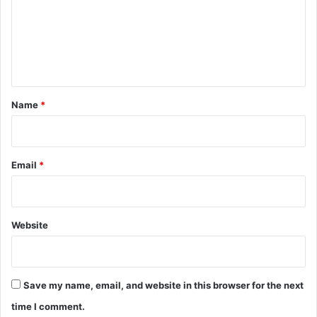
ला
m
सा
!
e
n
t
*
Name
*
Email
*
Website
Save my name, email, and website in this browser for the next
time I comment.