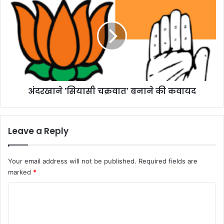
स्प
द
ता
र
ल
खा
से
ने
छु
'
ट्टी
सि
,
या
ब
सी
ह
अंदरखाने 'सियासी चक्रवात' बनाने की कवायद
च
न
क्र
ऊ
वा
षा
त
Leave a Reply
ने
'
इं
ब
ट
ना
Your email address will not be published.
Required fields are
र
ने
marked
*
व्यू
की
में
क
C
कि
वा
या
o
य
खु
द
m