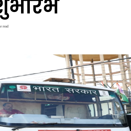
ुभारंभ
e read