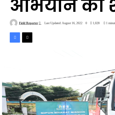
अभियान का श
Send
Field Reporter
Last Updated: August 16, 2022
0
1,028
1 minut
an
Facebook
X
email