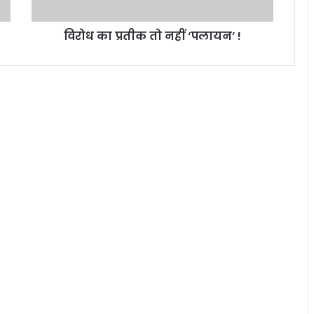
तो
न
विरोध का प्रतीक तो नहीं ‘पलायन’ !
हीं
‘
प
ला
य
न
’
!