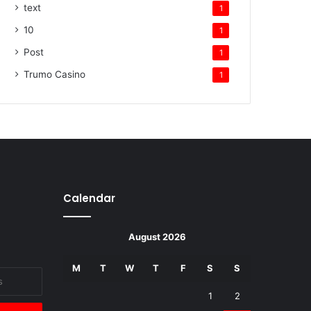
text
1
10
1
Post
1
Trumo Casino
1
Calendar
August 2026
M
T
W
T
F
S
S
1
2