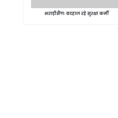
हा
ल
भराड़ीसैंणः बदहाल रहे सुरक्षा कर्मी
र
हे
सु
र
क्षा
क
र्मी