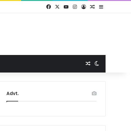
Facebook
X
YouTube
Instagram
Log In
Random Article
Sidebar
Random Article
Switch skin
Advt.