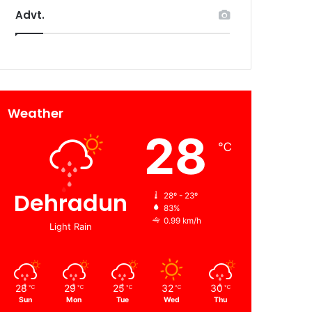
Advt.
Weather
28
℃
Dehradun
28º - 23º
83%
0.99 km/h
Light Rain
28
29
25
32
30
℃
℃
℃
℃
℃
Sun
Mon
Tue
Wed
Thu