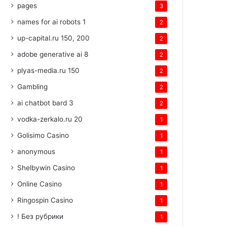
pages
3
names for ai robots 1
2
up-capital.ru 150, 200
2
adobe generative ai 8
2
plyas-media.ru 150
2
Gambling
2
ai chatbot bard 3
2
vodka-zerkalo.ru 20
1
Golisimo Casino
1
anonymous
1
Shelbywin Casino
1
Online Casino
1
Ringospin Casino
1
! Без рубрики
1