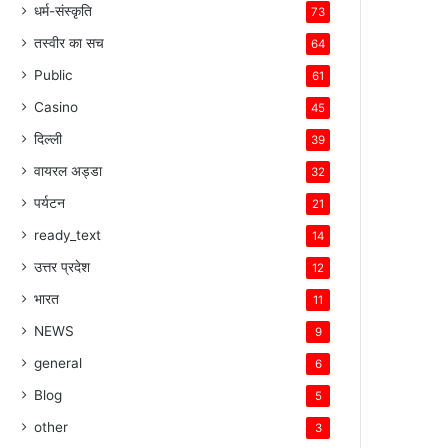
धर्म-संस्कृति
73
तस्वीर का सच
64
Public
61
Casino
45
दिल्ली
39
वायरल अड्डा
32
पर्यटन
21
ready_text
14
उत्तर प्रदेश
12
भारत
11
NEWS
9
general
6
Blog
5
other
3