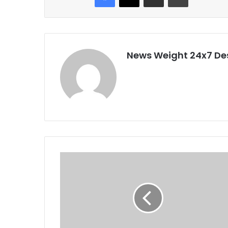
News Weight 24x7 De
भ
रा
ड़ी
सैं
णः
ब
द