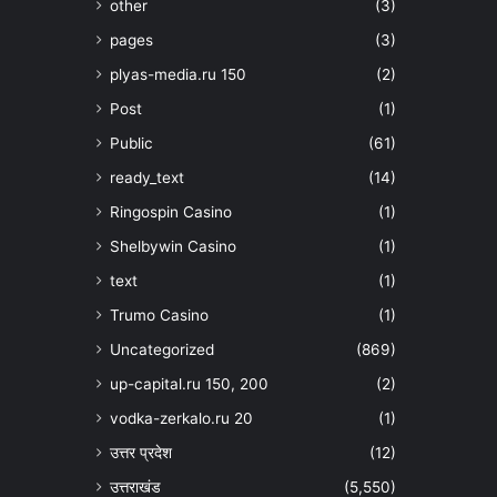
other
(3)
pages
(3)
plyas-media.ru 150
(2)
Post
(1)
Public
(61)
ready_text
(14)
Ringospin Casino
(1)
Shelbywin Casino
(1)
text
(1)
Trumo Casino
(1)
Uncategorized
(869)
up-capital.ru 150, 200
(2)
vodka-zerkalo.ru 20
(1)
उत्तर प्रदेश
(12)
उत्तराखंड
(5,550)