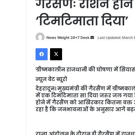
गैरसैंणः रोशन होने 
‘टिमटिमाता दिया’
News Weight 24x7 Desk
S
Last Updated: March 
e
Facebook
X
n
d
a
ग्रीष्मकालीन राजधानी की घोषणा में सिया
n
न्यूज वेट ब्यूरो
e
देहरादून। मुख्यमंत्री की गैरसैंण में ग्रीष
m
में एक टिमटिमाता सा दिया जरूर जल गया 
a
होने में गैरसैंण को आखिरकार कितना वक्त
i
रहा है कि जनभावनाओं के अनुसार आगे बढ़ने 
l
राज्य आंदोलन के दौरान ही गैरसैंण में राजध