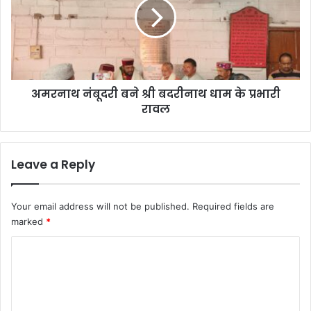
दि
ना
र
थ
से
नं
क
बू
म
द
हो
री
गा
अमरनाथ नंबूदरी बने श्री बदरीनाथ धाम के प्रभारी
ब
के
रावल
ने
दा
श्री
र
ब
ना
द
Leave a Reply
थ
री
धा
ना
म
थ
Your email address will not be published.
Required fields are
का
धा
marked
*
म
म
ह
के
C
त्व
प्र
o
भा
री
m
रा
m