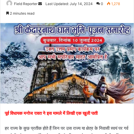
Field Reporter
S
Last Updated: July 14, 2024
0
1,278
e
2 minutes read
n
d
a
n
e
m
a
i
l
पूर्व विधायक मनोज रावत ने इस मामले में लिखी एक खुली पाती
हर राज्य के कुछ प्रतीक होते हैं जिन पर उस राज्य या क्षेत्र के निवासी स्वयं पर गर्व