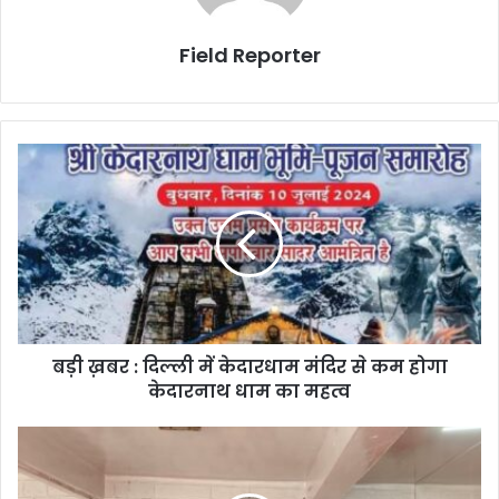
Field Reporter
ब
ड़ी
ख़
ब
र
:
दि
ल्ली
में
बड़ी ख़बर : दिल्ली में केदारधाम मंदिर से कम होगा
के
केदारनाथ धाम का महत्व
दा
र
धा
अ
म
म
मं
र