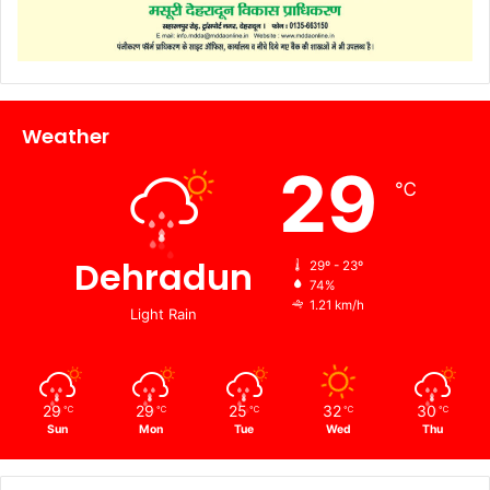
Weather
29
℃
Dehradun
29º - 23º
74%
1.21 km/h
Light Rain
29
29
25
32
30
℃
℃
℃
℃
℃
Sun
Mon
Tue
Wed
Thu