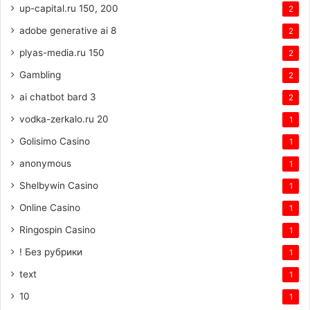
up-capital.ru 150, 200
2
adobe generative ai 8
2
plyas-media.ru 150
2
Gambling
2
ai chatbot bard 3
2
vodka-zerkalo.ru 20
1
Golisimo Casino
1
anonymous
1
Shelbywin Casino
1
Online Casino
1
Ringospin Casino
1
! Без рубрики
1
text
1
10
1