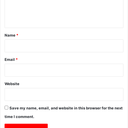
व
ल
e
n
t
*
Name
*
Email
*
Website
Save my name, email, and website in this browser for the next
time I comment.