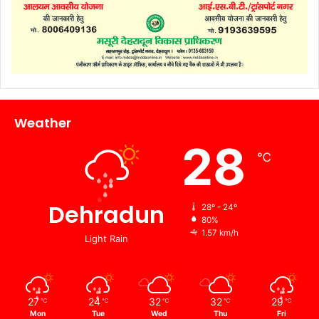
Weather
28
℃
Dehradun
28º - 24º
80%
1.57 km/h
Light Rain
27
24
32
32
29
℃
℃
℃
℃
℃
Mon
Tue
Wed
Thu
Fri