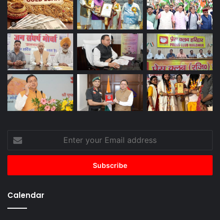
Enter
your
Email
address
Calendar