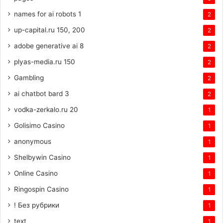
names for ai robots 1
2
up-capital.ru 150, 200
2
adobe generative ai 8
2
plyas-media.ru 150
2
Gambling
2
ai chatbot bard 3
2
vodka-zerkalo.ru 20
1
Golisimo Casino
1
anonymous
1
Shelbywin Casino
1
Online Casino
1
Ringospin Casino
1
! Без рубрики
1
text
1