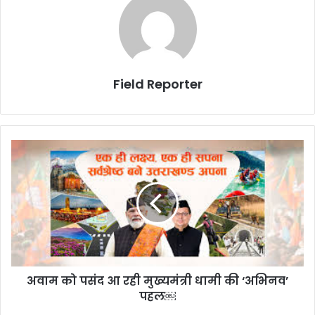
Field Reporter
अवाम
को
पसंद
आ
रही
मुख्यमंत्री
धामी
की
‘अभिनव’
अवाम को पसंद आ रही मुख्यमंत्री धामी की ‘अभिनव’
पहल
￼
पहल￼