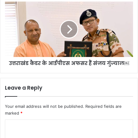
उत्तराखंड
कैडर
के
आईपीएस
अफसर
हैं
संजय
गुंज्याल
￼
उत्तराखंड कैडर के आईपीएस अफसर हैं संजय गुंज्याल￼
Leave a Reply
Your email address will not be published.
Required fields are
marked
*
C
o