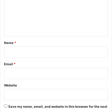
m
m
e
n
t
*
Name
*
Email
*
Website
Save my name, email, and website in this browser for the next