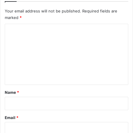
Your email address will not be published.
Required fields are
marked
*
C
o
m
m
e
n
t
*
Name
*
Email
*