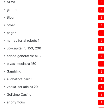
NEWS
9
general
6
Blog
5
other
3
pages
3
names for ai robots 1
2
up-capital.ru 150, 200
2
adobe generative ai 8
2
plyas-media.ru 150
2
Gambling
2
ai chatbot bard 3
2
vodka-zerkalo.ru 20
1
Golisimo Casino
1
anonymous
1