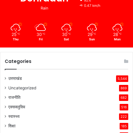
92%
0.47 km/h
Rain
25
30
30
29
28
℃
℃
℃
℃
℃
Thu
Fri
Sat
Sun
Mon
Categories
उत्तराखंड
5,544
Uncategorized
869
राजनीति
682
एक्सक्लुसिव
516
स्वास्थ्य
222
शिक्षा
185