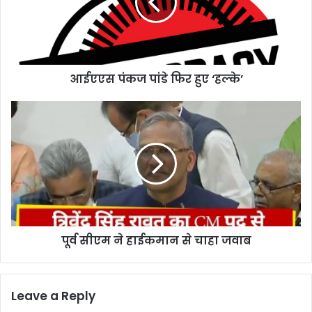
हुए
‘हल्के’
आईएएस पंकज पांडे फिर हुए ‘हल्के’
पूर्व
सीएम
ने
हाईकमान
से
चाहा
जवाब
पूर्व सीएम ने हाईकमान से चाहा जवाब
Leave a Reply