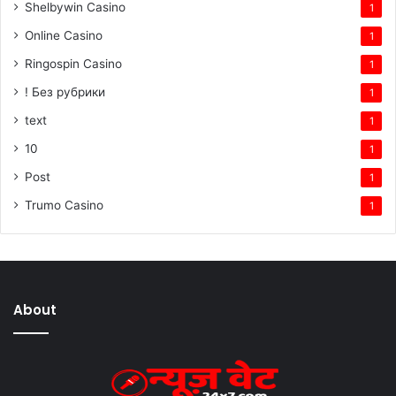
Shelbywin Casino
1
Online Casino
1
Ringospin Casino
1
! Без рубрики
1
text
1
10
1
Post
1
Trumo Casino
1
About