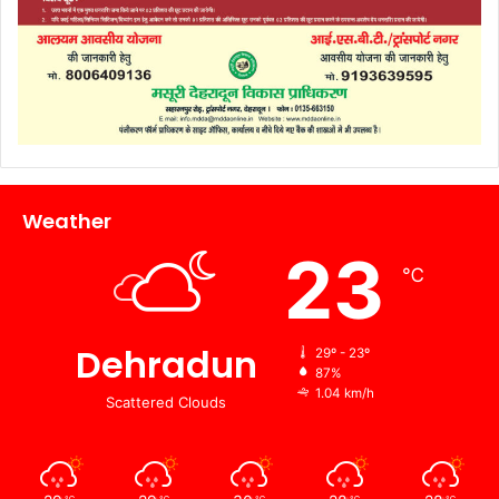
Weather
23
℃
Dehradun
29º - 23º
87%
1.04 km/h
Scattered Clouds
℃
℃
℃
℃
℃