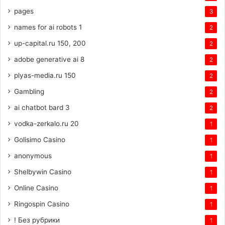
pages
3
names for ai robots 1
2
up-capital.ru 150, 200
2
adobe generative ai 8
2
plyas-media.ru 150
2
Gambling
2
ai chatbot bard 3
2
vodka-zerkalo.ru 20
1
Golisimo Casino
1
anonymous
1
Shelbywin Casino
1
Online Casino
1
Ringospin Casino
1
! Без рубрики
1