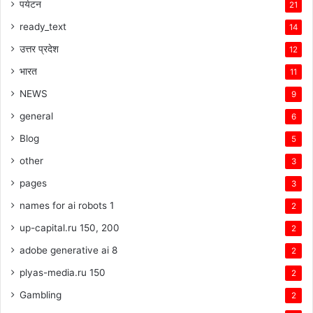
पर्यटन
21
ready_text
14
उत्तर प्रदेश
12
भारत
11
NEWS
9
general
6
Blog
5
other
3
pages
3
names for ai robots 1
2
up-capital.ru 150, 200
2
adobe generative ai 8
2
plyas-media.ru 150
2
Gambling
2