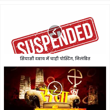
सियासी
दबाव
में
चाही
पोस्टिंग,
निलंबित
सियासी दबाव में चाही पोस्टिंग, निलंबित
सियायी
महत्वाकांक्षाः
अब
पहाड़
के
मोदी