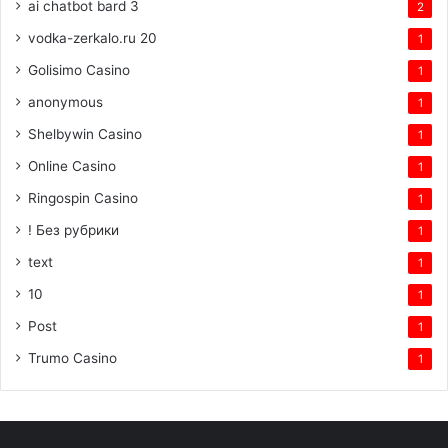
ai chatbot bard 3
2
vodka-zerkalo.ru 20
1
Golisimo Casino
1
anonymous
1
Shelbywin Casino
1
Online Casino
1
Ringospin Casino
1
! Без рубрики
1
text
1
10
1
Post
1
Trumo Casino
1