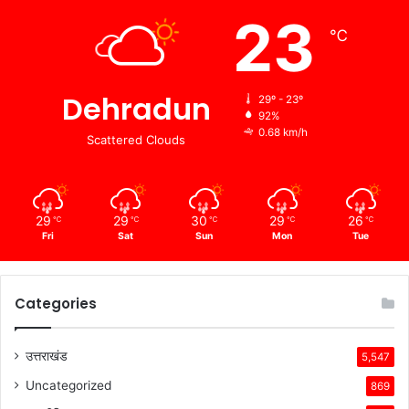
23
℃
Dehradun
29º - 23º
92%
0.68 km/h
Scattered Clouds
29
29
30
29
26
℃
℃
℃
℃
℃
Fri
Sat
Sun
Mon
Tue
Categories
उत्तराखंड
5,547
Uncategorized
869