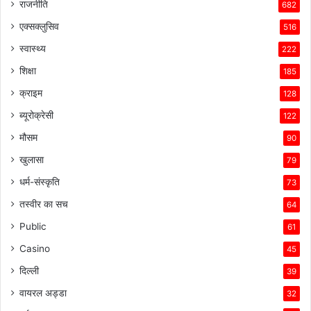
राजनीति
682
एक्सक्लुसिव
516
स्वास्थ्य
222
शिक्षा
185
क्राइम
128
ब्यूरोक्रेसी
122
मौसम
90
खुलासा
79
धर्म-संस्कृति
73
तस्वीर का सच
64
Public
61
Casino
45
दिल्ली
39
वायरल अड्डा
32