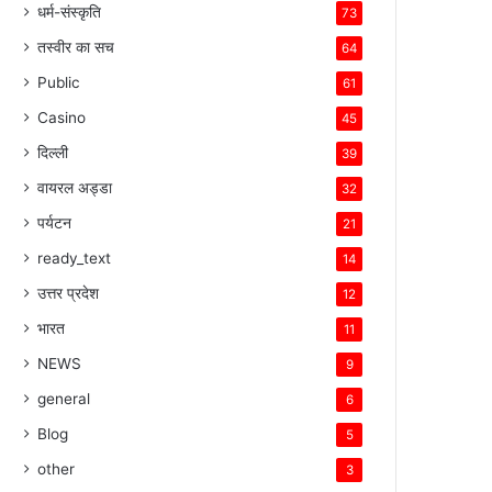
धर्म-संस्कृति
73
तस्वीर का सच
64
Public
61
Casino
45
दिल्ली
39
वायरल अड्डा
32
पर्यटन
21
ready_text
14
उत्तर प्रदेश
12
भारत
11
NEWS
9
general
6
Blog
5
other
3