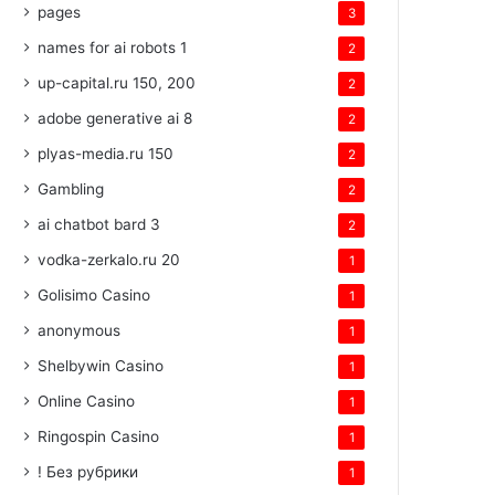
pages
3
names for ai robots 1
2
up-capital.ru 150, 200
2
adobe generative ai 8
2
plyas-media.ru 150
2
Gambling
2
ai chatbot bard 3
2
vodka-zerkalo.ru 20
1
Golisimo Casino
1
anonymous
1
Shelbywin Casino
1
Online Casino
1
Ringospin Casino
1
! Без рубрики
1