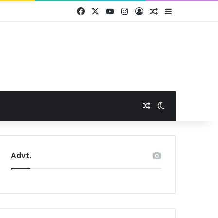
Facebook
X
YouTube
Instagram
Log In
Random Article
Sidebar
Random Article
Switch skin
Advt.