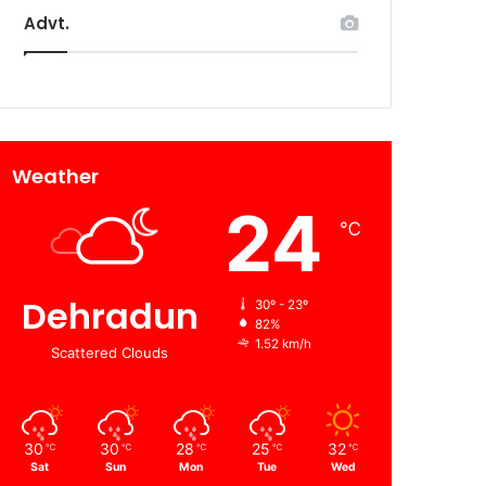
Advt.
Weather
24
℃
Dehradun
30º - 23º
82%
1.52 km/h
Scattered Clouds
30
30
28
25
32
℃
℃
℃
℃
℃
Sat
Sun
Mon
Tue
Wed