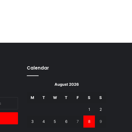
Calendar
August 2026
M
T
W
T
F
S
S
1
2
3
4
5
6
7
8
9