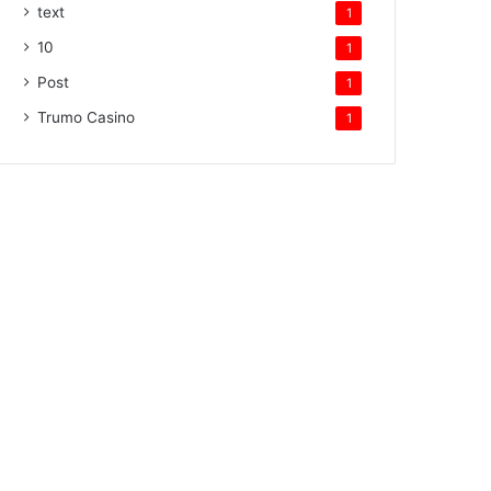
text
1
10
1
Post
1
Trumo Casino
1