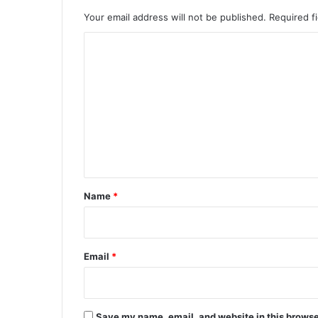
Your email address will not be published.
Required f
C
o
m
m
e
n
t
*
Name
*
Email
*
Save my name, email, and website in this browse