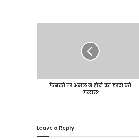
फैसलों
पर
अमल
न
होने
का
हरदा
को
‘मलाल’
फैसलों पर अमल न होने का हरदा को
‘मलाल’
Leave a Reply