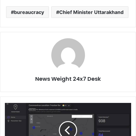
bureaucracy
Chief Minister Uttarakhand
News Weight 24x7 Desk
जा
नि
एः
कि
त