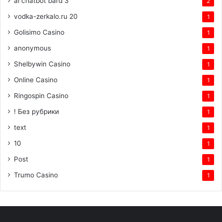
ai chatbot bard 3
2
vodka-zerkalo.ru 20
1
Golisimo Casino
1
anonymous
1
Shelbywin Casino
1
Online Casino
1
Ringospin Casino
1
! Без рубрики
1
text
1
10
1
Post
1
Trumo Casino
1