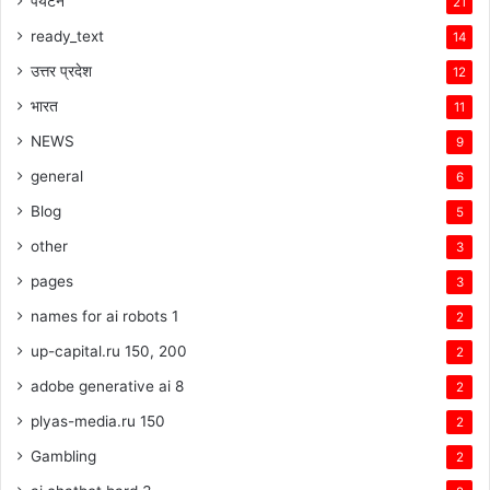
पर्यटन
21
ready_text
14
उत्तर प्रदेश
12
भारत
11
NEWS
9
general
6
Blog
5
other
3
pages
3
names for ai robots 1
2
up-capital.ru 150, 200
2
adobe generative ai 8
2
plyas-media.ru 150
2
Gambling
2