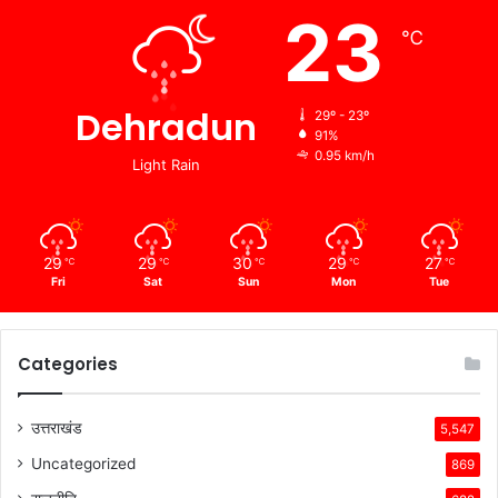
23
℃
Dehradun
29º - 23º
91%
0.95 km/h
Light Rain
29
29
30
29
27
℃
℃
℃
℃
℃
Fri
Sat
Sun
Mon
Tue
Categories
उत्तराखंड
5,547
Uncategorized
869