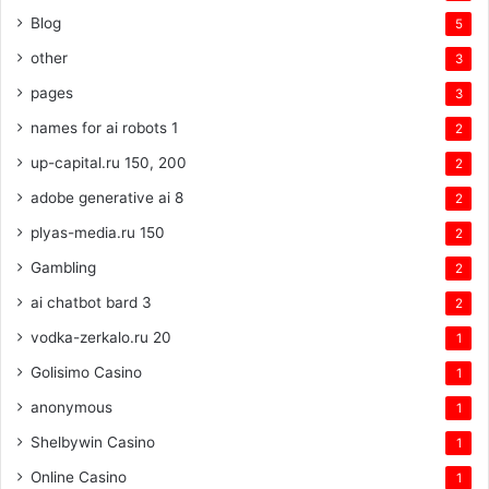
Blog
5
other
3
pages
3
names for ai robots 1
2
up-capital.ru 150, 200
2
adobe generative ai 8
2
plyas-media.ru 150
2
Gambling
2
ai chatbot bard 3
2
vodka-zerkalo.ru 20
1
Golisimo Casino
1
anonymous
1
Shelbywin Casino
1
Online Casino
1