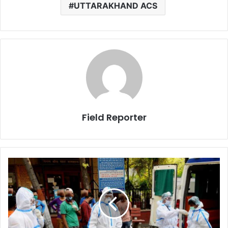
UTTARAKHAND ACS
Field Reporter
कोरोना
मृत्यु
दरः
देश
में
दूसरे
नंबर