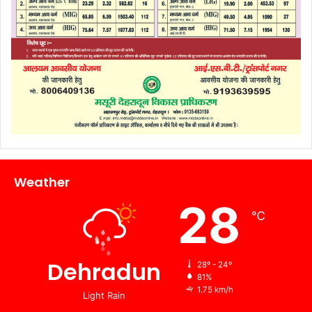
Weather
28
℃
Dehradun
28º - 24º
81%
1.75 km/h
Light Rain