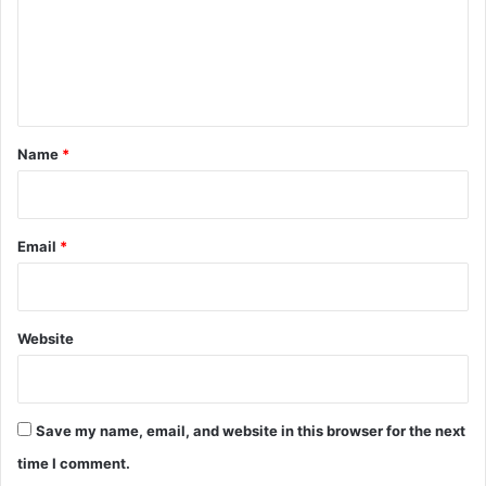
m
e
n
t
*
Name
*
Email
*
Website
Save my name, email, and website in this browser for the next
time I comment.