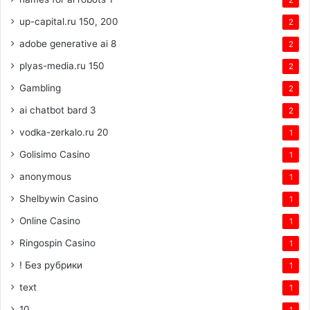
2
up-capital.ru 150, 200
2
adobe generative ai 8
2
plyas-media.ru 150
2
Gambling
2
ai chatbot bard 3
2
vodka-zerkalo.ru 20
1
Golisimo Casino
1
anonymous
1
Shelbywin Casino
1
Online Casino
1
Ringospin Casino
1
! Без рубрики
1
text
1
10