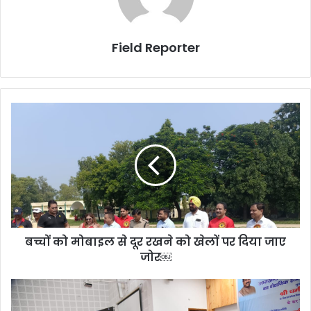
Field Reporter
बच्चों
को
मोबाइल
से
दूर
रखने
को
खेलों
पर
बच्चों को मोबाइल से दूर रखने को खेलों पर दिया जाए
दिया
जाए
जोर￼
जोर
￼
सूबे
में