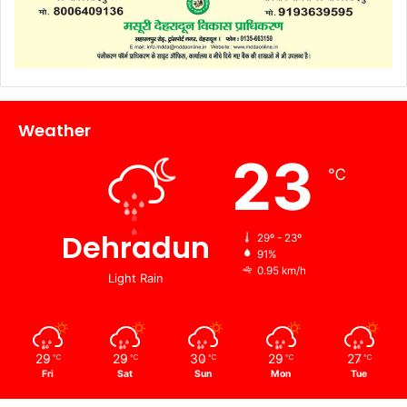
Weather
23
℃
Dehradun
29º - 23º
91%
0.95 km/h
Light Rain
29
29
30
29
27
℃
℃
℃
℃
℃
Fri
Sat
Sun
Mon
Tue