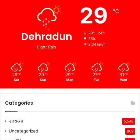
29
℃
Dehradun
29º - 24º
76%
2.34 km/h
Light Rain
29
29
29
27
31
℃
℃
℃
℃
℃
Sat
Sun
Mon
Tue
Wed
Categories
उत्तराखंड
5,548
Uncategorized
869