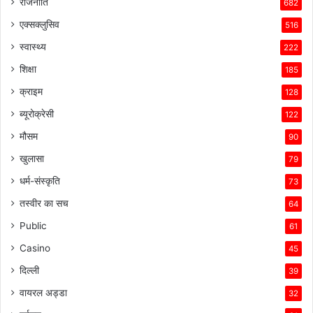
राजनीति
682
एक्सक्लुसिव
516
स्वास्थ्य
222
शिक्षा
185
क्राइम
128
ब्यूरोक्रेसी
122
मौसम
90
खुलासा
79
धर्म-संस्कृति
73
तस्वीर का सच
64
Public
61
Casino
45
दिल्ली
39
वायरल अड्डा
32