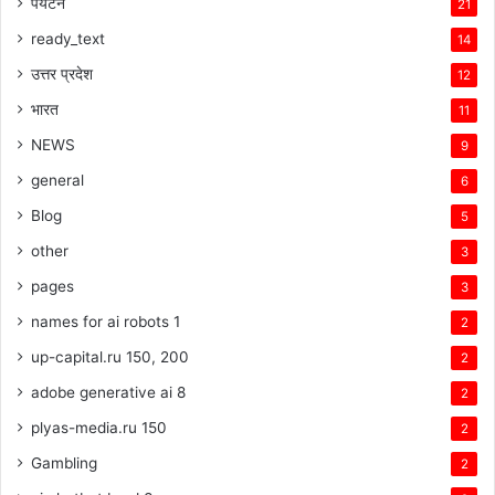
पर्यटन
21
ready_text
14
उत्तर प्रदेश
12
भारत
11
NEWS
9
general
6
Blog
5
other
3
pages
3
names for ai robots 1
2
up-capital.ru 150, 200
2
adobe generative ai 8
2
plyas-media.ru 150
2
Gambling
2