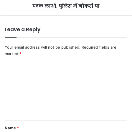
पदक लाओ, पुलिस में नौकरी पा
में
नौ
क
री
Leave a Reply
पा
Your email address will not be published.
Required fields are
marked
*
C
o
m
m
e
n
t
*
Name
*