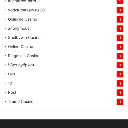
ai chatbot bard 3
2
vodka-zerkalo.ru 20
1
Golisimo Casino
1
anonymous
1
Shelbywin Casino
1
Online Casino
1
Ringospin Casino
1
! Без рубрики
1
text
1
10
1
Post
1
Trumo Casino
1