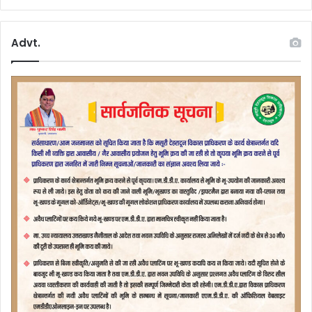
क
औ
र
Advt.
रि
का
र्ड