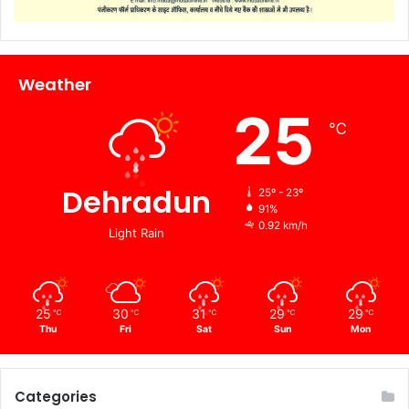
Weather
25
℃
Dehradun
25º - 23º
91%
0.92 km/h
Light Rain
25
30
31
29
29
℃
℃
℃
℃
℃
Thu
Fri
Sat
Sun
Mon
Categories