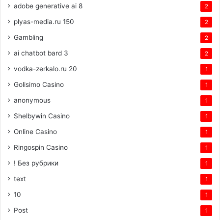
adobe generative ai 8
2
plyas-media.ru 150
2
Gambling
2
ai chatbot bard 3
2
vodka-zerkalo.ru 20
1
Golisimo Casino
1
anonymous
1
Shelbywin Casino
1
Online Casino
1
Ringospin Casino
1
! Без рубрики
1
text
1
10
1
Post
1