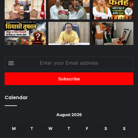
Enter
your
Email
address
Calendar
August 2026
M
T
W
T
F
S
S