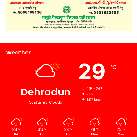
Weather
29
℃
Dehradun
29º - 24º
71%
1.97 km/h
Scattered Clouds
28
30
28
28
25
℃
℃
℃
℃
℃
Fri
Sat
Sun
Mon
Tue