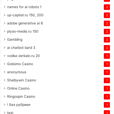
names for ai robots 1
2
up-capital.ru 150, 200
2
adobe generative ai 8
2
plyas-media.ru 150
2
Gambling
2
ai chatbot bard 3
2
vodka-zerkalo.ru 20
1
Golisimo Casino
1
anonymous
1
Shelbywin Casino
1
Online Casino
1
Ringospin Casino
1
! Без рубрики
1
text
1