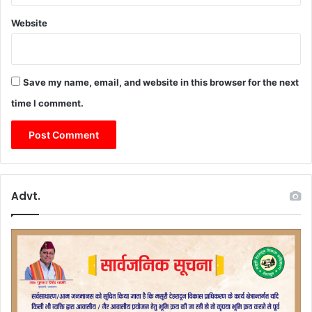
n
Website
y
ü
k
s
Save my name, email, and website in this browser for the next
ə
l
time I comment.
m
ə
s
i
Advt.