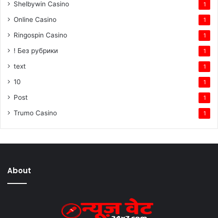
Shelbywin Casino
1
Online Casino
1
Ringospin Casino
1
! Без рубрики
1
text
1
10
1
Post
1
Trumo Casino
1
About