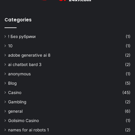
Categories
! Без рубрики
(1)
10
(1)
adobe generative ai 8
(2)
ai chatbot bard 3
(2)
anonymous
(1)
Blog
(5)
Casino
(45)
Gambling
(2)
general
(6)
Golisimo Casino
(1)
names for ai robots 1
(2)