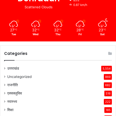
85%
0.87 km/h
Scattered Clouds
27
32
32
28
23
℃
℃
℃
℃
℃
Tue
Wed
Thu
Fri
Sat
Categories
उत्तराखंड
5,554
Uncategorized
869
राजनीति
682
एक्सक्लुसिव
516
स्वास्थ्य
222
शिक्षा
185