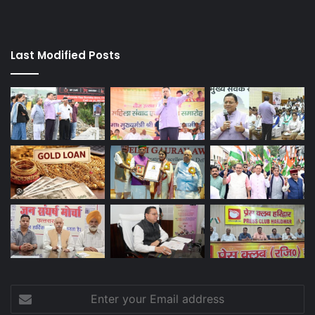
Last Modified Posts
Enter
your