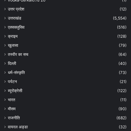
उत्तर प्रदेश
(12)
उत्तराखंड
(5,554)
एक्सक्लुसिव
(516)
क्राइम
(128)
खुलासा
(79)
तस्वीर का सच
(64)
दिल्ली
(40)
धर्म-संस्कृति
(73)
पर्यटन
(21)
ब्यूरोक्रेसी
(122)
भारत
(11)
मौसम
(90)
राजनीति
(682)
वायरल अड्डा
(32)