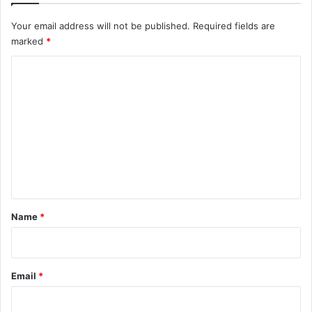
n
a
Your email address will not be published.
Required fields are
T
c
marked
*
ə
a
k
n
C
a
l
m
o
ı
ü
d
m
l
i
m
ü
l
e
e
r
n
o
y
t
u
*
Name
*
n
l
a
r
Email
*
ı
n
ı