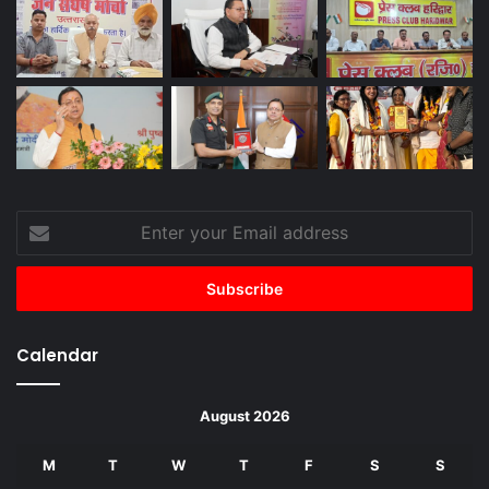
Enter
your
Email
address
Calendar
August 2026
M
T
W
T
F
S
S