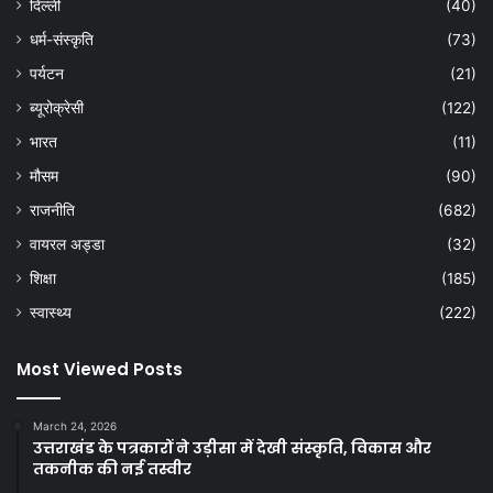
दिल्ली
(40)
धर्म-संस्कृति
(73)
पर्यटन
(21)
ब्यूरोक्रेसी
(122)
भारत
(11)
मौसम
(90)
राजनीति
(682)
वायरल अड्डा
(32)
शिक्षा
(185)
स्वास्थ्य
(222)
Most Viewed Posts
March 24, 2026
उत्तराखंड के पत्रकारों ने उड़ीसा में देखी संस्कृति, विकास और
तकनीक की नई तस्वीर