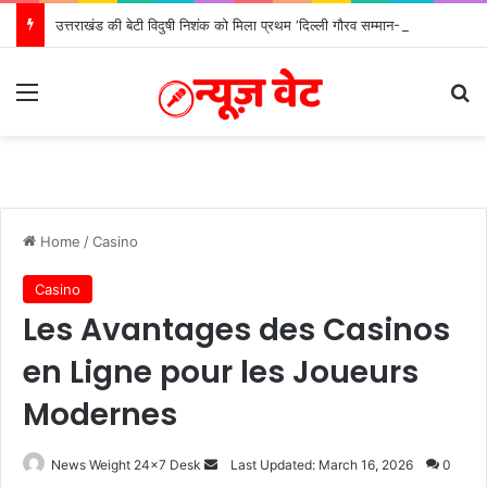
उत्तराखंड की बेटी विदुषी निशंक को मिला प्रथम ‘दिल्ली गौरव सम्मान-2026’
Menu
S
Home
/
Casino
Casino
Les Avantages des Casinos
en Ligne pour les Joueurs
Modernes
News Weight 24x7 Desk
S
Last Updated: March 16, 2026
0