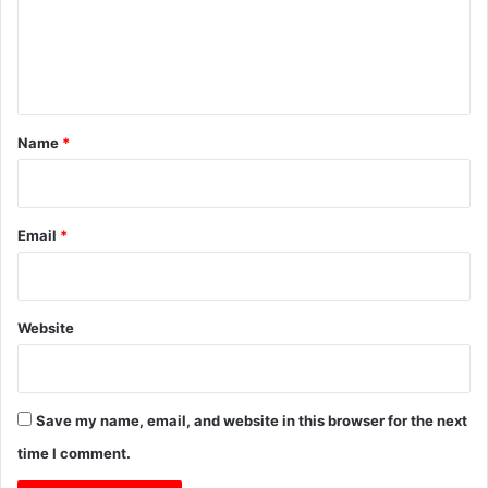
m
e
n
t
*
Name
*
Email
*
Website
Save my name, email, and website in this browser for the next
time I comment.