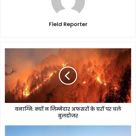
Field Reporter
वनाग्नि:
क्यों
न
जिम्मेदार
अफसरों
के
घरों
पर
चले
वनाग्नि: क्यों न जिम्मेदार अफसरों के घरों पर चले
बुलडोजर
बुलडोजर
कांडला
पोर्ट