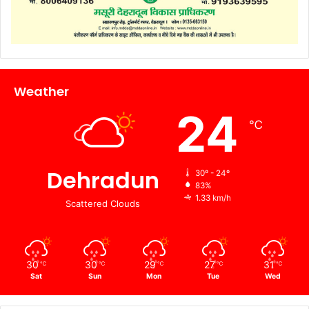
Weather
24
℃
Dehradun
30º - 24º
83%
1.33 km/h
Scattered Clouds
30
30
29
27
31
℃
℃
℃
℃
℃
Sat
Sun
Mon
Tue
Wed