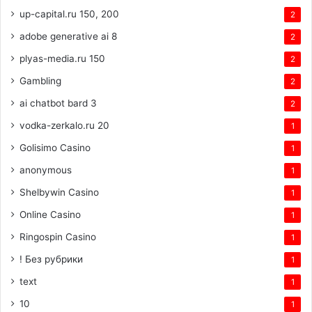
up-capital.ru 150, 200
2
adobe generative ai 8
2
plyas-media.ru 150
2
Gambling
2
ai chatbot bard 3
2
vodka-zerkalo.ru 20
1
Golisimo Casino
1
anonymous
1
Shelbywin Casino
1
Online Casino
1
Ringospin Casino
1
! Без рубрики
1
text
1
10
1