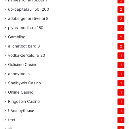
2
up-capital.ru 150, 200
2
adobe generative ai 8
2
plyas-media.ru 150
2
Gambling
2
ai chatbot bard 3
2
vodka-zerkalo.ru 20
1
Golisimo Casino
1
anonymous
1
Shelbywin Casino
1
Online Casino
1
Ringospin Casino
1
! Без рубрики
1
text
1
10