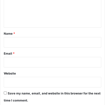
m
e
n
t
*
Name
*
Email
*
Website
Save my name, email, and website in this browser for the next
time I comment.