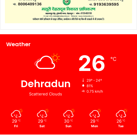
Weather
26
℃
Dehradun
29º - 24º
81%
0.75 km/h
Scattered Clouds
29
29
30
29
26
℃
℃
℃
℃
℃
Fri
Sat
Sun
Mon
Tue