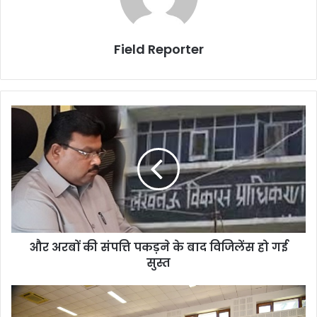
Field Reporter
और
अरबों
की
संपत्ति
पकड़ने
के
बाद
विजिलेंस
हो
और अरबों की संपत्ति पकड़ने के बाद विजिलेंस हो गई
गई
सुस्त
सुस्त
अग्निपथ
योजना