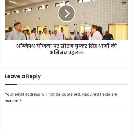
पर
सीएम
पुष्कर
सिंह
धामी
की
अभिनव
अग्निपथ योजना पर सीएम पुष्कर सिंह धामी की
पहल
￼
अभिनव पहल￼
Leave a Reply
Your email address will not be published.
Required fields are
marked
*
C
o
m