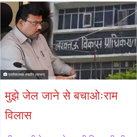
प्रतीकात्मक तसवीर (साभार)
मुझे जेल जाने से बचाओःराम
विलास