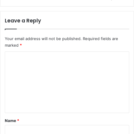
Leave a Reply
Your email address will not be published.
Required fields are
marked
*
C
o
m
m
e
n
t
*
Name
*