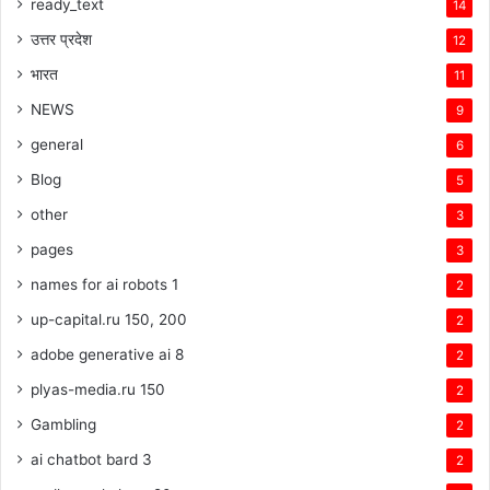
ready_text
14
उत्तर प्रदेश
12
भारत
11
NEWS
9
general
6
Blog
5
other
3
pages
3
names for ai robots 1
2
up-capital.ru 150, 200
2
adobe generative ai 8
2
plyas-media.ru 150
2
Gambling
2
ai chatbot bard 3
2