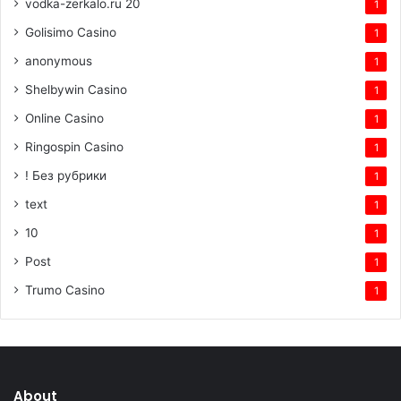
vodka-zerkalo.ru 20
1
Golisimo Casino
1
anonymous
1
Shelbywin Casino
1
Online Casino
1
Ringospin Casino
1
! Без рубрики
1
text
1
10
1
Post
1
Trumo Casino
1
About