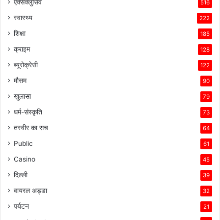
एक्सक्लुसिव
516
स्वास्थ्य
222
शिक्षा
185
क्राइम
128
ब्यूरोक्रेसी
122
मौसम
90
खुलासा
79
धर्म-संस्कृति
73
तस्वीर का सच
64
Public
61
Casino
45
दिल्ली
39
वायरल अड्डा
32
पर्यटन
21