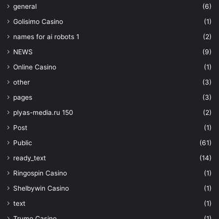
general
(6)
Golisimo Casino
(1)
names for ai robots 1
(2)
NEWS
(9)
Online Casino
(1)
other
(3)
pages
(3)
plyas-media.ru 150
(2)
Post
(1)
Public
(61)
ready_text
(14)
Ringospin Casino
(1)
Shelbywin Casino
(1)
text
(1)
Trumo Casino
(1)