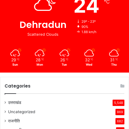
24
℃
Dehradun
29º - 23º
90%
1.88 km/h
Scattered Clouds
29
28
26
32
31
℃
℃
℃
℃
℃
Sun
Mon
Tue
Wed
Thu
Categories
उत्तराखंड
5,548
Uncategorized
869
राजनीति
682