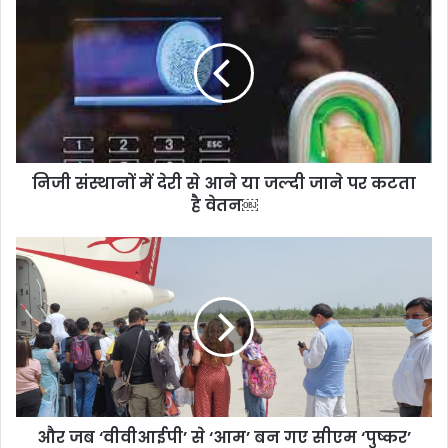
संस्थानों
में
देरी
से
आने
या
जल्दी
जाने
निजी संस्थानों में देरी से आने या जल्दी जाने पर कटता
पर
कटता
है वेतन￼
है
वेतन
और
￼
जब
‘वीवीआईपी’
से
‘आम’
बन
गए
सीएम
‘पुष्कर’
और जब ‘वीवीआईपी’ से ‘आम’ बन गए सीएम ‘पुष्कर’