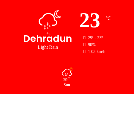
23
℃
Dehradun
29º - 23º
90%
Light Rain
1.03 km/h
℃
30
Sun