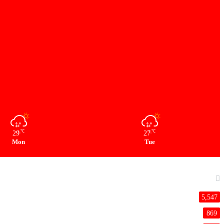
℃
℃
29
27
Mon
Tue
5,547
869