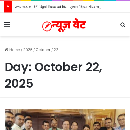
उत्तराखंड की बेटी विदुषी निशंक को मिला प्रथम ‘दिल्ली गौरव सम्मान-2026’
Menu
S
Home
/
2025
/
October
/
22
Day:
October 22,
2025