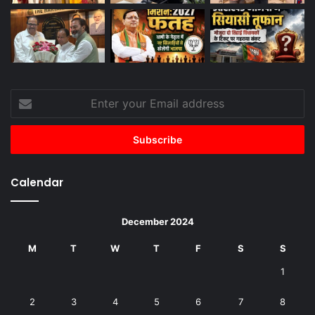
Enter
your
Email
address
Calendar
December 2024
M
T
W
T
F
S
S
1
2
3
4
5
6
7
8