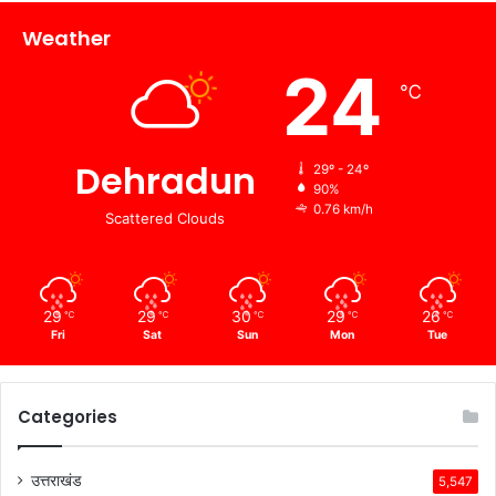
Weather
24
℃
Dehradun
29º - 24º
90%
0.76 km/h
Scattered Clouds
29
29
30
29
26
℃
℃
℃
℃
℃
Fri
Sat
Sun
Mon
Tue
Categories
उत्तराखंड
5,547