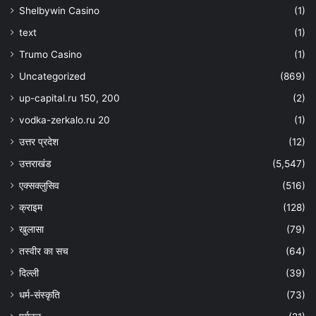
Shelbywin Casino
(1)
text
(1)
Trumo Casino
(1)
Uncategorized
(869)
up-capital.ru 150, 200
(2)
vodka-zerkalo.ru 20
(1)
उत्तर प्रदेश
(12)
उत्तराखंड
(5,547)
एक्सक्लुसिव
(516)
क्राइम
(128)
खुलासा
(79)
तस्वीर का सच
(64)
दिल्ली
(39)
धर्म-संस्कृति
(73)