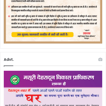
Advt.