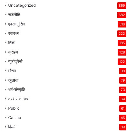
Uncategorized
869
राजनीति
682
एक्सक्लुसिव
516
स्वास्थ्य
222
शिक्षा
185
क्राइम
128
ब्यूरोक्रेसी
122
मौसम
90
खुलासा
79
धर्म-संस्कृति
73
तस्वीर का सच
64
Public
61
Casino
45
दिल्ली
39