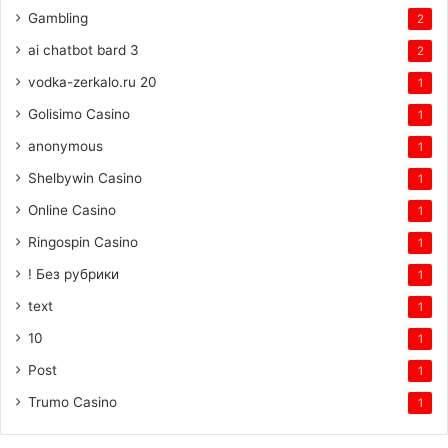
Gambling
2
ai chatbot bard 3
2
vodka-zerkalo.ru 20
1
Golisimo Casino
1
anonymous
1
Shelbywin Casino
1
Online Casino
1
Ringospin Casino
1
! Без рубрики
1
text
1
10
1
Post
1
Trumo Casino
1