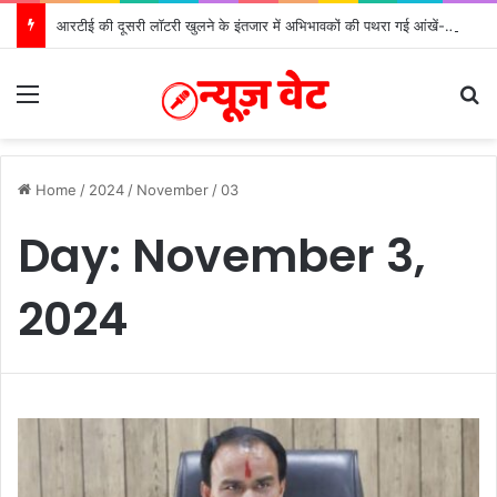
आरटीई की दूसरी लॉटरी खुलने के इंतजार में अभिभावकों की पथरा गई आंखें- मोर्चा
Menu
S
Home
/
2024
/
November
/
03
Day:
November 3,
2024