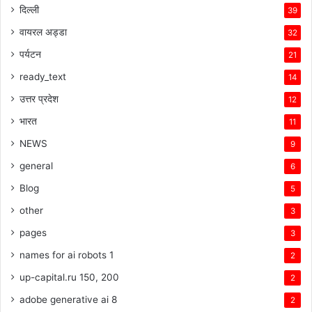
दिल्ली
39
वायरल अड्डा
32
पर्यटन
21
ready_text
14
उत्तर प्रदेश
12
भारत
11
NEWS
9
general
6
Blog
5
other
3
pages
3
names for ai robots 1
2
up-capital.ru 150, 200
2
adobe generative ai 8
2