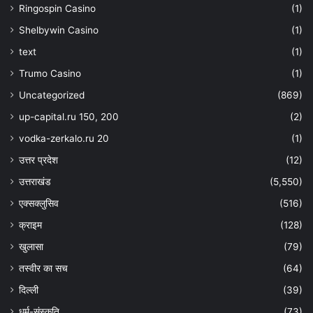
Ringospin Casino
(1)
Shelbywin Casino
(1)
text
(1)
Trumo Casino
(1)
Uncategorized
(869)
up-capital.ru 150, 200
(2)
vodka-zerkalo.ru 20
(1)
उत्तर प्रदेश
(12)
उत्तराखंड
(5,550)
एक्सक्लुसिव
(516)
क्राइम
(128)
खुलासा
(79)
तस्वीर का सच
(64)
दिल्ली
(39)
धर्म-संस्कृति
(73)