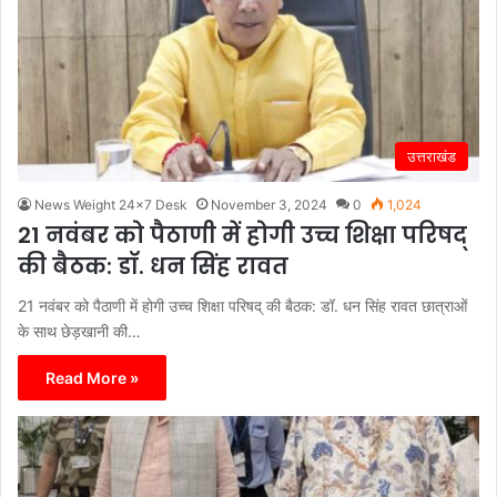
उत्तराखंड
News Weight 24x7 Desk
November 3, 2024
0
1,024
21 नवंबर को पैठाणी में होगी उच्च शिक्षा परिषद्
की बैठक: डॉ. धन सिंह रावत
21 नवंबर को पैठाणी में होगी उच्च शिक्षा परिषद् की बैठक: डॉ. धन सिंह रावत छात्राओं
के साथ छेड़खानी की…
Read More »