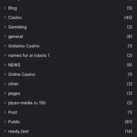
Blog
(5)
Casino
(45)
Gambling
(2)
general
(6)
Golisimo Casino
(1)
names for ai robots 1
(2)
NEWS
(9)
Online Casino
(1)
other
(3)
pages
(3)
plyas-media.ru 150
(2)
Post
(1)
Public
(61)
ready_text
(14)