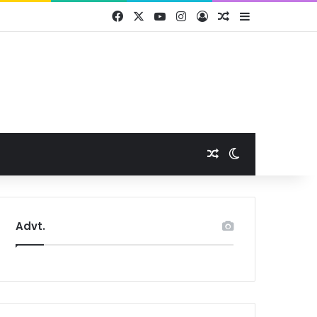
Facebook
X
YouTube
Instagram
Log In
Random Article
Sidebar
Random Article
Switch skin
Advt.