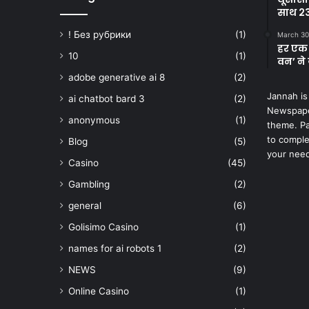
साथ 23
! Без рубрики
(1)
March 30
हर एक 
10
(1)
वन’ ने 
adobe generative ai 8
(2)
Jannah is
ai chatbot bard 3
(2)
Newspape
anonymous
(1)
theme. Pa
to comple
Blog
(5)
your nee
Casino
(45)
Gambling
(2)
general
(6)
Golisimo Casino
(1)
names for ai robots 1
(2)
NEWS
(9)
Online Casino
(1)