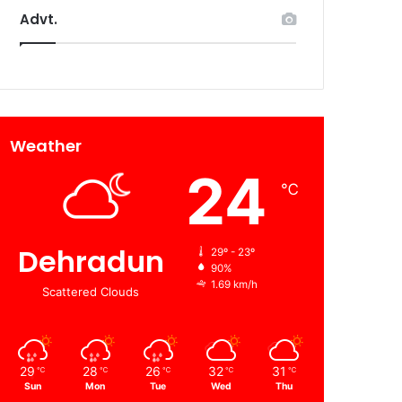
Advt.
Weather
24
℃
Dehradun
29º - 23º
90%
1.69 km/h
Scattered Clouds
29
28
26
32
31
℃
℃
℃
℃
℃
Sun
Mon
Tue
Wed
Thu