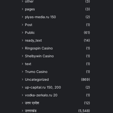
other
(3)
pages
(3)
plyas-media.ru 150
(2)
Post
(1)
Public
(61)
ready_text
(14)
Ringospin Casino
(1)
Shelbywin Casino
(1)
text
(1)
Trumo Casino
(1)
Uncategorized
(869)
up-capital.ru 150, 200
(2)
vodka-zerkalo.ru 20
(1)
उत्तर प्रदेश
(12)
उत्तराखंड
(5,548)