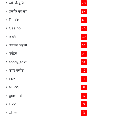
धर्म-संस्कृति
73
तस्वीर का सच
64
Public
61
Casino
45
दिल्ली
39
वायरल अड्डा
32
पर्यटन
21
ready_text
14
उत्तर प्रदेश
12
भारत
11
NEWS
9
general
6
Blog
5
other
3