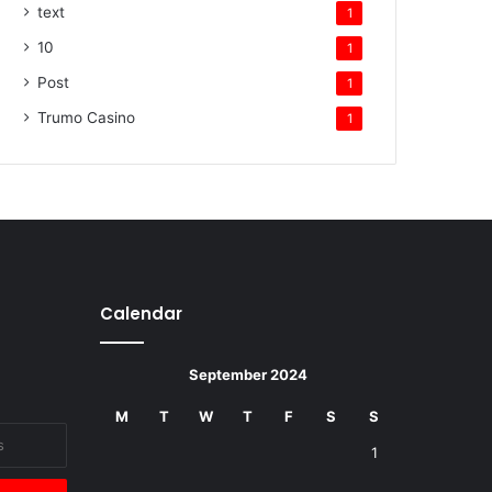
text
1
10
1
Post
1
Trumo Casino
1
Calendar
September 2024
M
T
W
T
F
S
S
1