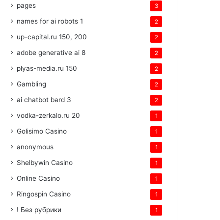
pages
3
names for ai robots 1
2
up-capital.ru 150, 200
2
adobe generative ai 8
2
plyas-media.ru 150
2
Gambling
2
ai chatbot bard 3
2
vodka-zerkalo.ru 20
1
Golisimo Casino
1
anonymous
1
Shelbywin Casino
1
Online Casino
1
Ringospin Casino
1
! Без рубрики
1