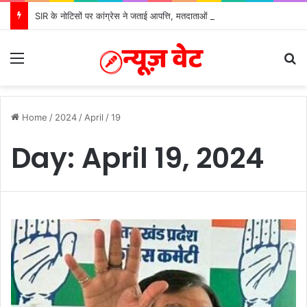
SIR के नोटिसों पर कांग्रेस ने जताई आपत्ति, मतदाताओं को किया जा रहा परेशान: बोले राष्ट्रीय प्रवक्ता आलोक शर्मा
Menu
S
Home
/
2024
/
April
/
19
Day:
April 19, 2024