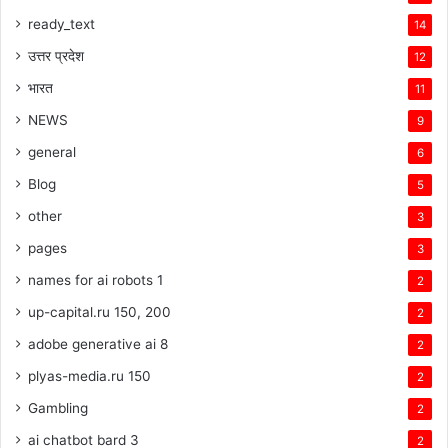
ready_text
14
उत्तर प्रदेश
12
भारत
11
NEWS
9
general
6
Blog
5
other
3
pages
3
names for ai robots 1
2
up-capital.ru 150, 200
2
adobe generative ai 8
2
plyas-media.ru 150
2
Gambling
2
ai chatbot bard 3
2