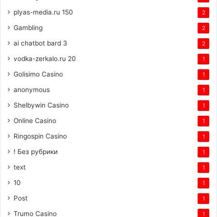
plyas-media.ru 150
2
Gambling
2
ai chatbot bard 3
2
vodka-zerkalo.ru 20
1
Golisimo Casino
1
anonymous
1
Shelbywin Casino
1
Online Casino
1
Ringospin Casino
1
! Без рубрики
1
text
1
10
1
Post
1
Trumo Casino
1