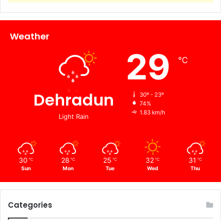
Weather
29
℃
Dehradun
30º - 23º
74%
1.83 km/h
Light Rain
30
28
25
32
31
℃
℃
℃
℃
℃
Sun
Mon
Tue
Wed
Thu
Categories