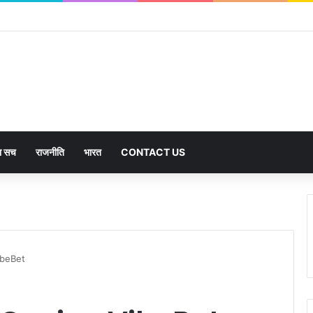
का सच
राजनीति
भारत
CONTACT US
ibeBet