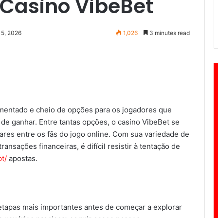
 Casino VibeBet
15, 2026
1,026
3 minutes read
mentado e cheio de opções para os jogadores que
de ganhar. Entre tantas opções, o casino VibeBet se
res entre os fãs do jogo online. Com sua variedade de
ansações financeiras, é difícil resistir à tentação de
pt/
apostas.
etapas mais importantes antes de começar a explorar