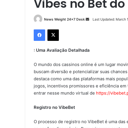
Vibes no Bet do
News Weight 24x7 Desk
S
Last Updated: March 
e
Facebook
X
n
d
a
: Uma Avaliação Detalhada
n
e
O mundo dos cassinos online é um lugar movi
m
buscam diversão e potencializar suas chances 
a
destaca como uma das plataformas mais popula
i
jogos, incentivos promissores e eficiência em tr
l
entrar nesse mundo virtual de
https://vibebet.
Registro no VibeBet
O processo de registro no VibeBet é uma das 