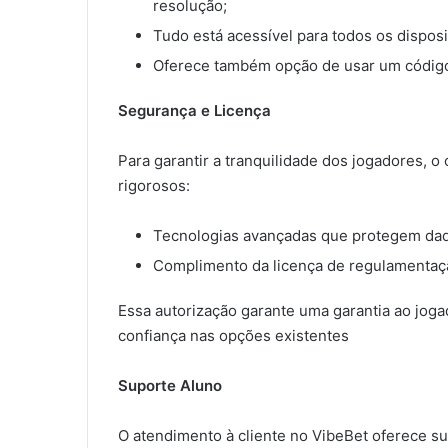
resolução;
Tudo está acessível para todos os disposi
Oferece também opção de usar um códig
Segurança e Licença
Para garantir a tranquilidade dos jogadores,
rigorosos:
Tecnologias avançadas que protegem dad
Complimento da licença de regulamentaçã
Essa autorização garante uma garantia ao jog
confiança nas opções existentes
Suporte Aluno
O atendimento à cliente no VibeBet oferece su