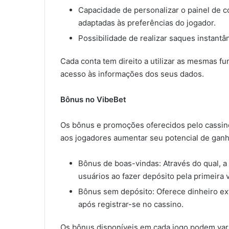
Capacidade de personalizar o painel de c
adaptadas às preferências do jogador.
Possibilidade de realizar saques instan
Cada conta tem direito a utilizar as mesmas f
acesso às informações dos seus dados.
Bônus no VibeBet
Os bônus e promoções oferecidos pelo cassino
aos jogadores aumentar seu potencial de ganh
Bônus de boas-vindas: Através do qual, a
usuários ao fazer depósito pela primeira 
Bônus sem depósito: Oferece dinheiro ext
após registrar-se no cassino.
Os bônus disponíveis em cada jogo podem vari