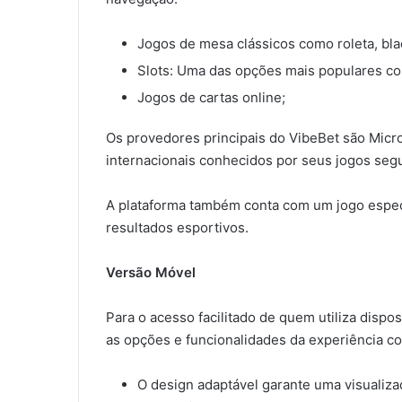
Jogos de mesa clássicos como roleta, blac
Slots: Uma das opções mais populares c
Jogos de cartas online;
Os provedores principais do VibeBet são Micr
internacionais conhecidos por seus jogos seg
A plataforma também conta com um jogo especí
resultados esportivos.
Versão Móvel
Para o acesso facilitado de quem utiliza dispo
as opções e funcionalidades da experiência co
O design adaptável garante uma visuali