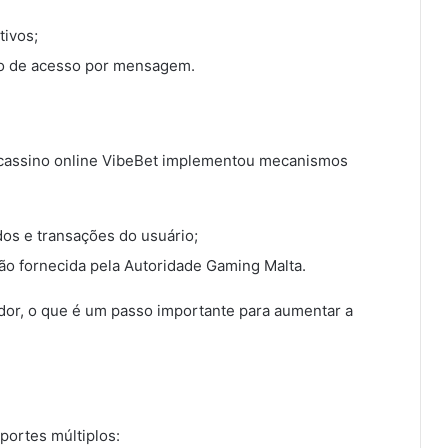
tivos;
o de acesso por mensagem.
 o cassino online VibeBet implementou mecanismos
os e transações do usuário;
o fornecida pela Autoridade Gaming Malta.
ador, o que é um passo importante para aumentar a
portes múltiplos: