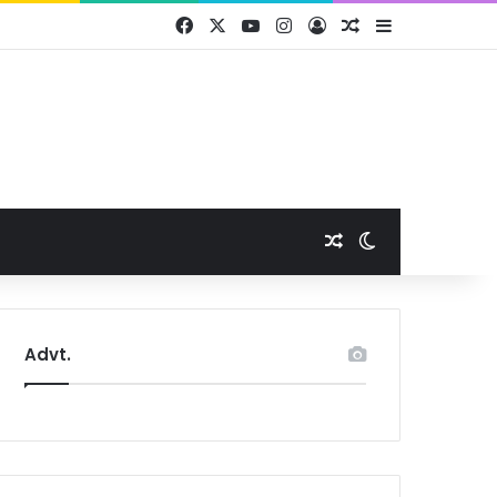
Facebook
X
YouTube
Instagram
Log In
Random Article
Sidebar
Random Article
Switch skin
Advt.