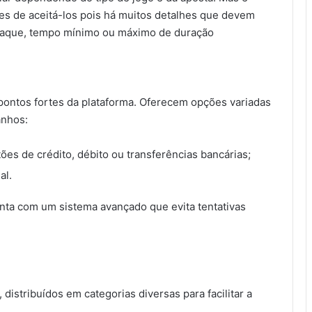
s de aceitá-los pois há muitos detalhes que devem
a saque, tempo mínimo ou máximo de duração
ontos fortes da plataforma. Oferecem opções variadas
anhos:
ões de crédito, débito ou transferências bancárias;
al.
onta com um sistema avançado que evita tentativas
distribuídos em categorias diversas para facilitar a