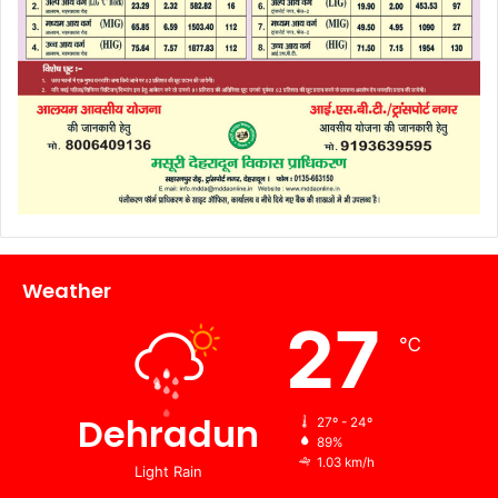
Weather
27
℃
Dehradun
27º - 24º
89%
1.03 km/h
Light Rain