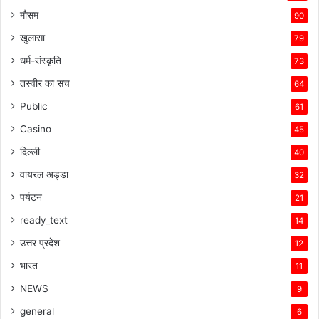
मौसम
90
खुलासा
79
धर्म-संस्कृति
73
तस्वीर का सच
64
Public
61
Casino
45
दिल्ली
40
वायरल अड्डा
32
पर्यटन
21
ready_text
14
उत्तर प्रदेश
12
भारत
11
NEWS
9
general
6