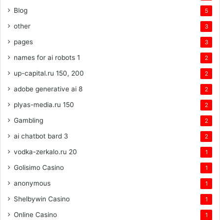
Blog
5
other
3
pages
3
names for ai robots 1
2
up-capital.ru 150, 200
2
adobe generative ai 8
2
plyas-media.ru 150
2
Gambling
2
ai chatbot bard 3
2
vodka-zerkalo.ru 20
1
Golisimo Casino
1
anonymous
1
Shelbywin Casino
1
Online Casino
1