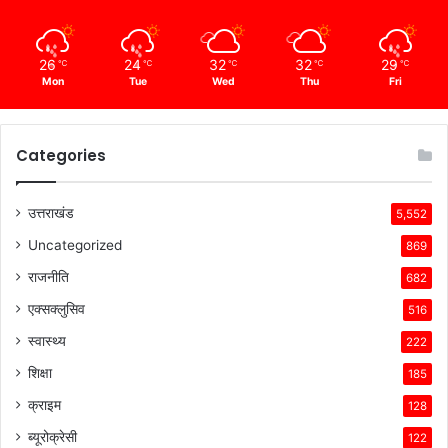
26
24
32
32
29
℃
℃
℃
℃
℃
Mon
Tue
Wed
Thu
Fri
Categories
उत्तराखंड
5,552
Uncategorized
869
राजनीति
682
एक्सक्लुसिव
516
स्वास्थ्य
222
शिक्षा
185
क्राइम
128
ब्यूरोक्रेसी
122