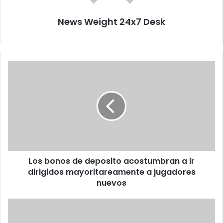
News Weight 24x7 Desk
L
o
s
b
o
n
o
s
d
Los bonos de deposito acostumbran a ir
e
dirigidos mayoritareamente a jugadores
d
e
nuevos
p
o
Э
s
ф