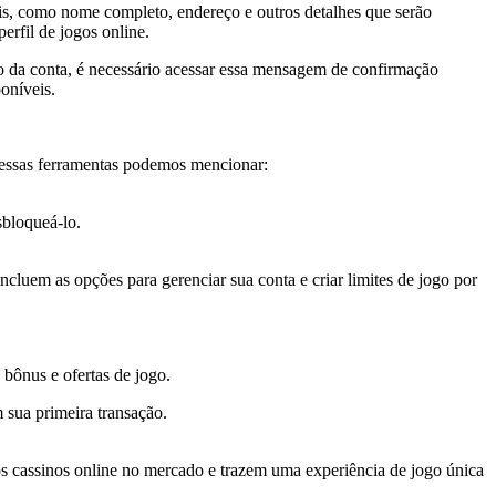
ais, como nome completo, endereço e outros detalhes que serão
erfil de jogos online.
o da conta, é necessário acessar essa mensagem de confirmação
oníveis.
re essas ferramentas podemos mencionar:
sbloqueá-lo.
ncluem as opções para gerenciar sua conta e criar limites de jogo por
 bônus e ofertas de jogo.
 sua primeira transação.
ros cassinos online no mercado e trazem uma experiência de jogo única