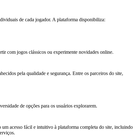
dividuais de cada jogador. A plataforma disponibiliza:
rtir com jogos clássicos ou experimente novidades online.
ecidos pela qualidade e segurança. Entre os parceiros do site,
diversidade de opções para os usuários explorarem.
 acesso fácil e intuitivo à plataforma completa do site, incluindo
erviços.