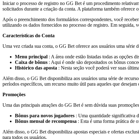
Iniciar o processo de registro no GG Bet é um procedimento relativam
solicitados durante a criação da conta. A plataforma também oferece op
Após o preenchimento dos formulários correspondentes, você receberá
utilizando os dados fornecidos no processo de registro. Em seguida, 
Características do Conta
Uma vez criada sua conta, o GG Bet oferece aos usuários uma série de 
Menu principal
: A área onde estão listadas todas as opções di
Caixa de bônus
: Aqui é onde são depositados os bônus conce
Histórico das aposta
: Nesta seção você poderá ver suas última
Além disso, o GG Bet disponibiliza aos usuários uma série de recursos
períodos específicos, um recurso muito útil para aqueles que desejam 
Promoções
Uma das principais atrações do GG Bet é sem dúvida suas promoções. P
Bônus para novos jogadores
: Uma quantidade significativa d
Bônus mensal de recompensa
: Esta é uma forma prática de o
Além disso, o GG Bet disponibiliza apostas especiais e ofertas exclus
para todos os usuários.