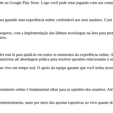
pple ou Google Play Store. Logo você pode estar jogando com sua conta 
 garantir uma experiência online confortável aos seus usuários. Com li
seguros, com a implementação das últimas tecnologias na área para prot
iros.
et está lá para ajudá-lo em todos os momentos da experiência online. A
ataforma até abordagem prática para resolver questões relacionadas à s
ao vivo em tempo real. O apoio da equipe garante que você tenha acess
nimento online é fundamental olhar para as opiniões dos usuários. Até 
retenimento, tanto por meio das apostas esportivas ao vivo quanto dos