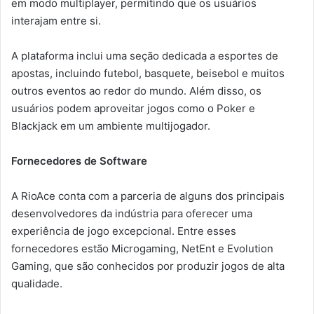
em modo multiplayer, permitindo que os usuários
interajam entre si.
A plataforma inclui uma seção dedicada a esportes de
apostas, incluindo futebol, basquete, beisebol e muitos
outros eventos ao redor do mundo. Além disso, os
usuários podem aproveitar jogos como o Poker e
Blackjack em um ambiente multijogador.
Fornecedores de Software
A RioAce conta com a parceria de alguns dos principais
desenvolvedores da indústria para oferecer uma
experiência de jogo excepcional. Entre esses
fornecedores estão Microgaming, NetEnt e Evolution
Gaming, que são conhecidos por produzir jogos de alta
qualidade.