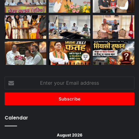
Enter
your
Email
address
Calendar
August 2026