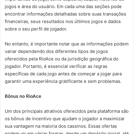
jogos e área do usuário. Em cada uma das seções pode
encontrar informações detalhadas sobre suas transações
financeiras, seus resultados nos últimos jogos e dados
sobre o seu perfil de jogador.
No entanto, é importante notar que as informações podem
variar dependendo dos diferentes tipos de jogos
oferecidos pela RioAce ou da jurisdição geográfica do
jogador. Portanto, é essencial verificar as regras
específicas de cada jogo antes de começar a jogar para
garantir uma experiência gratificante e sem problemas.
Bônus no RioAce
Um dos principais atrativos oferecidos pela plataforma são
os bônus de incentivo que ajudam o jogador a maximizar
sua vantagem na maioria dos cassinos. Essas ofertas
podem vir em várias formas, desde um depósito inicial, até