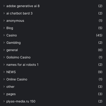
adobe generative ai 8
(2)
ai chatbot bard 3
(2)
anonymous
(1)
Blog
(5)
Casino
(45)
Gambling
(2)
general
(6)
Golisimo Casino
(1)
names for ai robots 1
(2)
NEWS
(9)
Online Casino
(1)
other
(3)
pages
(3)
plyas-media.ru 150
(2)