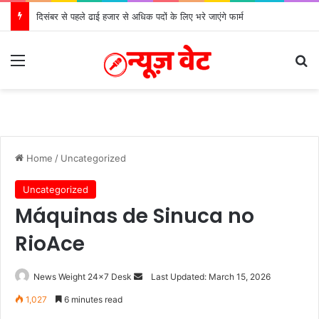
दिसंबर से पहले ढाई हजार से अधिक पदों के लिए भरे जाएंगे फार्म
Menu
S
Home
/
Uncategorized
Uncategorized
Máquinas de Sinuca no
RioAce
News Weight 24x7 Desk
S
Last Updated: March 15, 2026
e
1,027
6 minutes read
n