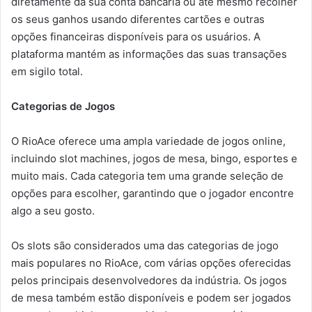
diretamente da sua conta bancária ou até mesmo recolher
os seus ganhos usando diferentes cartões e outras
opções financeiras disponíveis para os usuários. A
plataforma mantém as informações das suas transações
em sigilo total.
Categorias de Jogos
O RioAce oferece uma ampla variedade de jogos online,
incluindo slot machines, jogos de mesa, bingo, esportes e
muito mais. Cada categoria tem uma grande seleção de
opções para escolher, garantindo que o jogador encontre
algo a seu gosto.
Os slots são considerados uma das categorias de jogo
mais populares no RioAce, com várias opções oferecidas
pelos principais desenvolvedores da indústria. Os jogos
de mesa também estão disponíveis e podem ser jogados