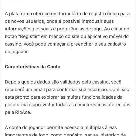
A plataforma oferece um formulário de registro único para
os novos usuários, onde é possível introduzir suas
informações pessoais e preferências de jogo. Ao clicar no
botão "Registar" em branco do site ou aplicativo móvel do
cassino, você pode começar a preencher o seu cadastro
de jogador.
Características da Conta
Depois que os dados são validados pelo cassino, você
receberá um email para confirmar sua inscrição. Com isso,
está pronto para explorar as muitas funcionalidades da
plataforma e aproveitar todas as características oferecidas
pela RioAce.
A conta do jogador permite acesso a múltiplas áreas
importantes de jogo, como depósito, saque, histórico de