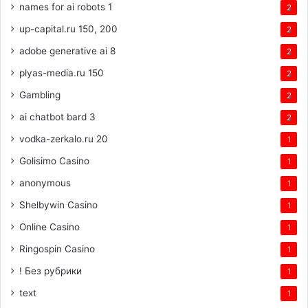
names for ai robots 1
2
up-capital.ru 150, 200
2
adobe generative ai 8
2
plyas-media.ru 150
2
Gambling
2
ai chatbot bard 3
2
vodka-zerkalo.ru 20
1
Golisimo Casino
1
anonymous
1
Shelbywin Casino
1
Online Casino
1
Ringospin Casino
1
! Без рубрики
1
text
1