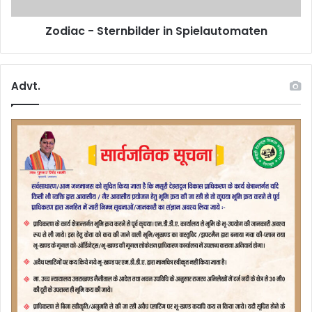
S
i
t
c
Zodiac - Sternbilder in Spielautomaten
e
k
r
e
n
n
b
Advt.
R
i
o
l
a
d
d
e
:
r
U
i
n
n
G
S
i
p
o
i
c
e
o
l
d
a
i
u
M
t
o
o