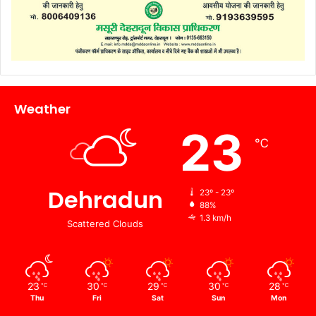
Weather
23
℃
Dehradun
23º - 23º
88%
1.3 km/h
Scattered Clouds
23
30
29
30
28
℃
℃
℃
℃
℃
Thu
Fri
Sat
Sun
Mon