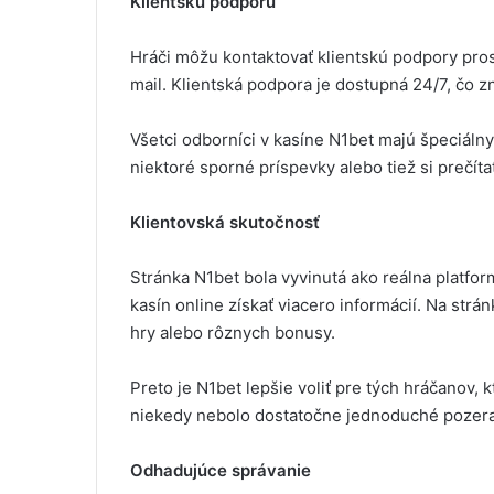
Klientskú podporu
Hráči môžu kontaktovať klientskú podpory pro
mail. Klientská podpora je dostupná 24/7, čo 
Všetci odborníci v kasíne N1bet majú špeciálny
niektoré sporné príspevky alebo tiež si prečítať
Klientovská skutočnosť
Stránka N1bet bola vyvinutá ako reálna platf
kasín online získať viacero informácií. Na strá
hry alebo rôznych bonusy.
Preto je N1bet lepšie voliť pre tých hráčanov, k
niekedy nebolo dostatočne jednoduché pozerať
Odhadujúce správanie