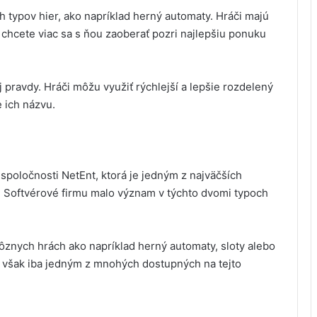
ch typov hier, ako napríklad herný automaty. Hráči majú
 chcete viac sa s ňou zaoberať pozri najlepšiu ponuku
 pravdy. Hráči môžu využiť rýchlejší a lepšie rozdelený
e ich názvu.
spoločnosti NetEnt, ktorá je jedným z najväčších
. Softvérové firmu malo význam v týchto dvomi typoch
rôznych hrách ako napríklad herný automaty, sloty alebo
je však iba jedným z mnohých dostupných na tejto