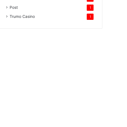
Post
1
Trumo Casino
1