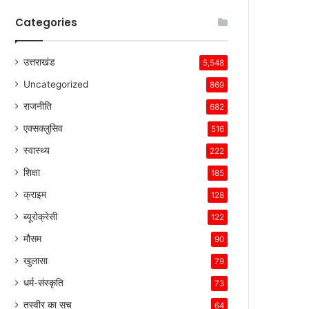
Categories
उत्तराखंड
5,548
Uncategorized
869
राजनीति
682
एक्सक्लुसिव
516
स्वास्थ्य
222
शिक्षा
185
क्राइम
128
ब्यूरोक्रेसी
122
मौसम
90
खुलासा
79
धर्म-संस्कृति
73
तस्वीर का सच
64