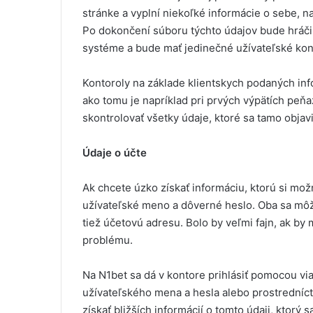
stránke a vyplní niekoľké informácie o sebe, n
Po dokončení súboru týchto údajov bude hráči
systéme a bude mať jedinečné užívateľské kon
Kontoroly na základe klientskych podaných info
ako tomu je napríklad pri prvých výpätích peňa
skontrolovať všetky údaje, ktoré sa tamo objav
Údaje o účte
Ak chcete úzko získať informáciu, ktorú si mož
užívateľské meno a dôverné heslo. Oba sa môž
tiež účetovú adresu. Bolo by veľmi fajn, ak by
problému.
Na N1bet sa dá v kontore prihlásiť pomocou v
užívateľského mena a hesla alebo prostredníctv
získať bližších informácií o tomto údaji, ktorý