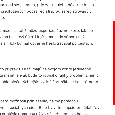
apríklad svoje meno, priezvisko alebo dôverné heslo.
 predložených počas registráciou zaregistrovaný v
to.
rmácií sa totiž môžu usporiadať až neskoro, takisto
zí na bankový účet. Hráč si musí do súboru tiež
ia a nikdy by mal dôverné heslo zadávať po cestách.
no pripraviť. Hráči majú na svojom konte jedinečné
u meniť, ale ak bude to rovnako ľahký problém zmeniť
 mohlo niečo rýchlejšie vyriešiť na základe konkrétneho
iacero možností prihlasenia, najmä pomocou
om sociálnych sietí. Bolo by veľmi lepšie pre čitateľov
 sa prihlásia pomocou užívateľského mena a hesla.