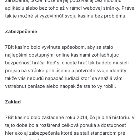
zariadenia, takže môže sa jej používať aj cez mobilnú
aplikáciu alebo bez toho až v rámci webovej stránky. Práve
tak je možné si vyzdvihnúť svoju kasiinu bez problému.
Zabezpečenie
7Bit kasíno bolo vyvinuté spôsobom, aby sa stalo
najlepšími dostupnými online kasínami zohľadňujúc
bezpečnosť hráča. Keď si chcete hrať tak budete musieli
prejsia na stránke prihlásenie a potvrdite svoje identity
takže vás nebudú napadać ľudiaci ktorí sa snažili vám
vstrebnuť peniaze alebo naopak že ste to vy robili.
Zaklad
7Bit kasino bolo zakladené roku 2014, čo je dlhá historiu. V
tejto dobe bola rozšírená celková ponuka a dostupnosť
hier ako aj zabezpečenia ktoré sa stali standardom pre