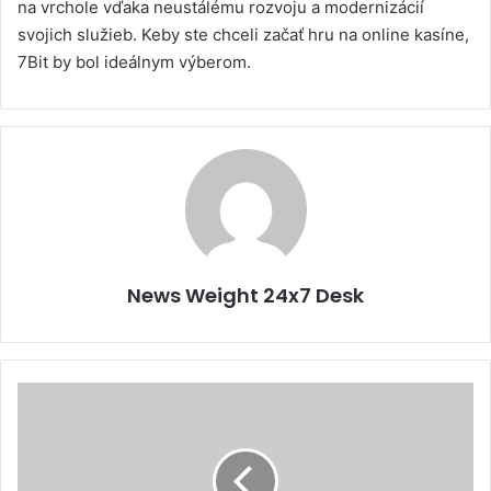
na vrchole vďaka neustálému rozvoju a modernizácií
svojich služieb. Keby ste chceli začať hru na online kasíne,
7Bit by bol ideálnym výberom.
News Weight 24x7 Desk
L
a
k
i
W