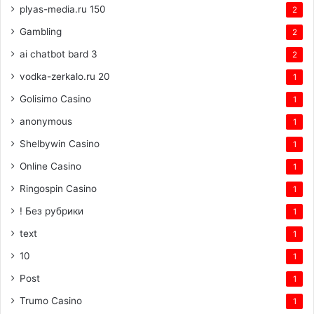
plyas-media.ru 150
2
Gambling
2
ai chatbot bard 3
2
vodka-zerkalo.ru 20
1
Golisimo Casino
1
anonymous
1
Shelbywin Casino
1
Online Casino
1
Ringospin Casino
1
! Без рубрики
1
text
1
10
1
Post
1
Trumo Casino
1