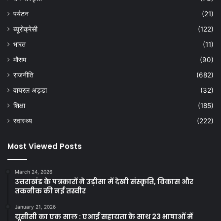
पर्यटन
(21)
ब्यूरोक्रेसी
(122)
भारत
(11)
मौसम
(90)
राजनीति
(682)
वायरल अड्डा
(32)
शिक्षा
(185)
स्वास्थ्य
(222)
Most Viewed Posts
March 24, 2026
उत्तराखंड के पत्रकारों ने उड़ीसा में देखी संस्कृति, विकास और
तकनीक की नई तस्वीर
January 21, 2026
यूसीसी का एक साल : एआई सहायता के साथ 23 भाषाओं में