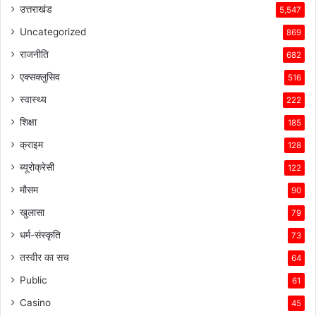
उत्तराखंड
5,547
Uncategorized
869
राजनीति
682
एक्सक्लुसिव
516
स्वास्थ्य
222
शिक्षा
185
क्राइम
128
ब्यूरोक्रेसी
122
मौसम
90
खुलासा
79
धर्म-संस्कृति
73
तस्वीर का सच
64
Public
61
Casino
45