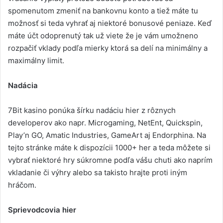
spomenutom zmeniť na bankovnu konto a tiež máte tu
možnosť si teda vyhrať aj niektoré bonusové peniaze. Keď
máte účt odoprenutý tak už viete že je vám umožneno
rozpačiť vklady podľa mierky ktorá sa delí na minimálny a
maximálny limit.
Nadácia
7Bit kasino ponúka šírku nadáciu hier z rôznych
developerov ako napr. Microgaming, NetEnt, Quickspin,
Play’n GO, Amatic Industries, GameArt aj Endorphina. Na
tejto stránke máte k dispozícii 1000+ her a teda môžete si
vybrať niektoré hry súkromne podľa vášu chuti ako naprím
vkladanie či výhry alebo sa takisto hrajte proti iným
hráčom.
Sprievodcovia hier