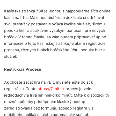
d
a
Kasínska stránka 7Bit je jednou z najpopulárnejších online
n
kasín na trhu. Má dlhou históriu a dokázalo si udržiavať
e
svoj prestížny postavenie vďaka kvalite služieb, širému
m
ponuku hier a atraktívne vysokým bonusom pre nových
a
hráčov. V tomto článku sa vám budem pripravovať úplné
i
informácie o tejto kasínskej stránke, vrátane registrácie
l
procesu, rôznych funkcií hráčského účtu, ponuky hier a
služieb.
Reštrukcia Procesu
Ak chcete začať hru na 7Bit, musiete ešte dôjsť k
registráciu. Tento
https://7-bit.sk
proces je velmi
jednoduchý a trvá len niekoľko minút. Máte k dispozícii tri
možné spôsoby pristúpenia: klasický postup
zaregistrovania cez formulár, spôsob regístre via
mobilného aplikácie alebo automatický spôsob