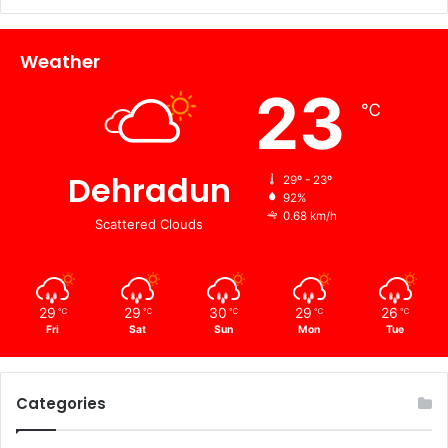
Weather
23
℃
Dehradun
29º - 23º
92%
0.68 km/h
Scattered Clouds
29
29
30
29
26
℃
℃
℃
℃
℃
Fri
Sat
Sun
Mon
Tue
Categories