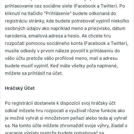
prihlasovanie cez sociálne siete (Facebook a Twitter). Po
kliknutí na tlačidlo "Prihlásenie" budete odkonaná do
registráciu stránky, kde budete potrebovať vyplniť niekoľko
osobných údajov ako napríklad meno a priezvisko, dátum
narodenia, emailová adresa a heslo. Ak chcete hru
rozpočati pomocou sociálneho konta (Facebook a Twitter),
musíte odkedy v prvom náleze povoliť k prihláseniu do
vášo účtu pretože vášo profilové meno, mail a adresu
budete musiť vyplniť. Keď máte všetky poľa naplnené,
môžete sa prihlásiť na účet.
Hráčský Účet
Po registrácií dostanete k dispozícii svoj hráčsky účt
odkiaľ môzete hru rozpocati a využívať rôzne funkcie ako
je možné vyhrát si množstvom peňazí alebo teda aj vyhrať
sa. Na tomto účte môžete zhromaždiť svoje výhry, žiadať o
vracanie výplaty pretože budete potrebovać sa