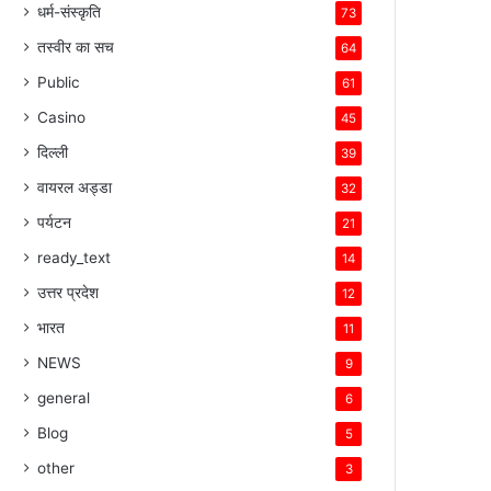
धर्म-संस्कृति
73
तस्वीर का सच
64
Public
61
Casino
45
दिल्ली
39
वायरल अड्डा
32
पर्यटन
21
ready_text
14
उत्तर प्रदेश
12
भारत
11
NEWS
9
general
6
Blog
5
other
3