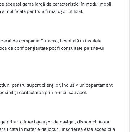
 de aceeași gamă largă de caracteristici în modul mobil
simplificată pentru a fi mai ușor utilizat.
operat de compania Curacao, licențiată în insulele
ica de confidențialitate pot fi consultate pe site-ul
țiuni pentru suport clienților, inclusiv un departament
posibil și contactarea prin e-mail sau apel.
ge printr-o interfață ușor de navigat, disponibilitatea
ersificată în materie de jocuri. Înscrierea este accesibilă