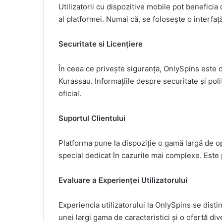
Utilizatorii cu dispozitive mobile pot beneficia
al platformei. Numai că, se folosește o interfață 
Securitate si Licențiere
În ceea ce privește siguranța, OnlySpins este 
Kurassau. Informațiile despre securitate și polit
oficial.
Suportul Clientului
Platforma pune la dispoziție o gamă largă de op
special dedicat în cazurile mai complexe. Este 
Evaluare a Experienței Utilizatorului
Experiencia utilizatorului la OnlySpins se distin
unei largi gama de caracteristici și o ofertă div