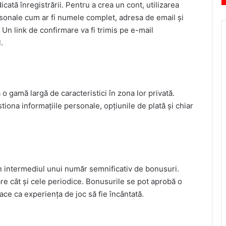
icată înregistrării. Pentru a crea un cont, utilizarea
sonale cum ar fi numele complet, adresa de email și
. Un link de confirmare va fi trimis pe e-mail
.
 o gamă largă de caracteristici în zona lor privată.
estiona informațiile personale, opțiunile de plată și chiar
in intermediul unui număr semnificativ de bonusuri.
are cât și cele periodice. Bonusurile se pot aprobă o
ce ca experiența de joc să fie încântată.