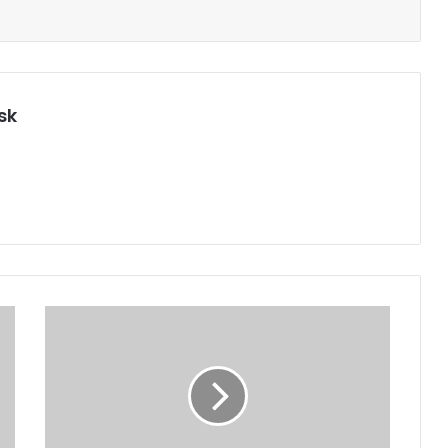
sk
Q
b
e
t
-
H
r