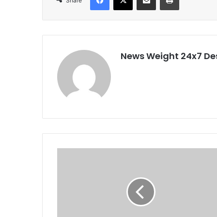
Share
News Weight 24x7 De
R
o
j
a
b
e
t