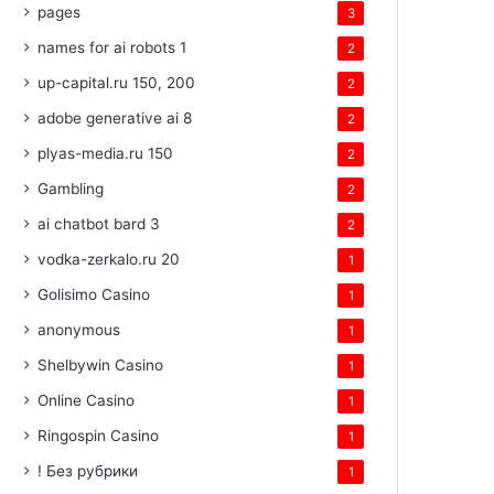
pages
3
names for ai robots 1
2
up-capital.ru 150, 200
2
adobe generative ai 8
2
plyas-media.ru 150
2
Gambling
2
ai chatbot bard 3
2
vodka-zerkalo.ru 20
1
Golisimo Casino
1
anonymous
1
Shelbywin Casino
1
Online Casino
1
Ringospin Casino
1
! Без рубрики
1