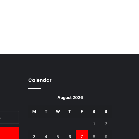
Calendar
August 2026
M
T
W
T
F
S
S
1
2
3
4
5
6
7
8
9