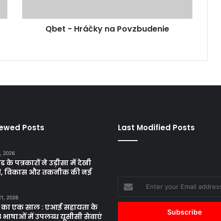
á
č
Qbet - Hráčky na Povzbudenie
k
y
n
a
P
o
v
z
b
u
iewed Posts
Last Modified Posts
d
e
n
, 2026
ड के पत्रकारों ने उड़ीसा में देखी
i
ृति, विकास और तकनीक की नई
e
Enter
your
21, 2026
Email
 का एक साल : एआई सहायता के
address
 भाषाओं में उपलब्ध यूसीसी सेवाएं