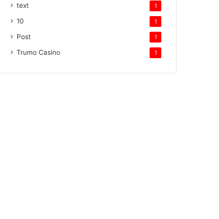
text
1
10
1
Post
1
Trumo Casino
1