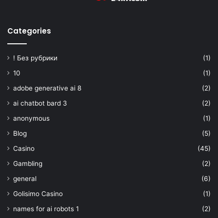
Categories
! Без рубрики
(1)
10
(1)
adobe generative ai 8
(2)
ai chatbot bard 3
(2)
anonymous
(1)
Blog
(5)
Casino
(45)
Gambling
(2)
general
(6)
Golisimo Casino
(1)
names for ai robots 1
(2)