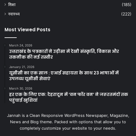
शिक्षा
(185)
स्वास्थ्य
(222)
Most Viewed Posts
March 24, 2026
उत्तराखंड के पत्रकारों ने उड़ीसा में देखी संस्कृति, विकास और
तकनीक की नई तस्वीर
January 21, 2026
यूसीसी का एक साल : एआई सहायता के साथ 23 भाषाओं में
उपलब्ध यूसीसी सेवाएं
March 30, 2026
हर एक के लिए एक: देहरादून में ‘वन फॉर वन’ ने जरूरतमंदों तक
पहुंचाई खुशियां
Jannah is a Clean Responsive WordPress Newspaper, Magazine,
News and Blog theme. Packed with options that allow you to
completely customize your website to your needs.