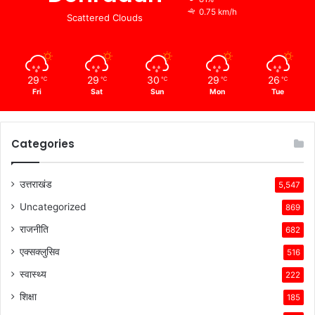
0.75 km/h
Scattered Clouds
29
29
30
29
26
℃
℃
℃
℃
℃
Fri
Sat
Sun
Mon
Tue
Categories
उत्तराखंड
5,547
Uncategorized
869
राजनीति
682
एक्सक्लुसिव
516
स्वास्थ्य
222
शिक्षा
185