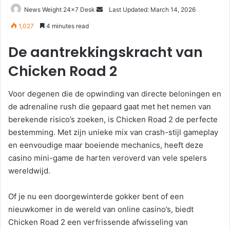
News Weight 24x7 Desk
S
Last Updated: March 14, 2026
e
1,027
4 minutes read
n
De aantrekkingskracht van
d
a
Chicken Road 2
n
e
Voor degenen die de opwinding van directe beloningen en
m
de adrenaline rush die gepaard gaat met het nemen van
a
berekende risico’s zoeken, is Chicken Road 2 de perfecte
i
bestemming. Met zijn unieke mix van crash-stijl gameplay
l
en eenvoudige maar boeiende mechanics, heeft deze
casino mini-game de harten veroverd van vele spelers
wereldwijd.
Of je nu een doorgewinterde gokker bent of een
nieuwkomer in de wereld van online casino’s, biedt
Chicken Road 2 een verfrissende afwisseling van