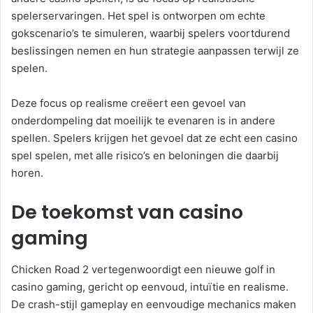
spelerservaringen. Het spel is ontworpen om echte
gokscenario’s te simuleren, waarbij spelers voortdurend
beslissingen nemen en hun strategie aanpassen terwijl ze
spelen.
Deze focus op realisme creëert een gevoel van
onderdompeling dat moeilijk te evenaren is in andere
spellen. Spelers krijgen het gevoel dat ze echt een casino
spel spelen, met alle risico’s en beloningen die daarbij
horen.
De toekomst van casino
gaming
Chicken Road 2 vertegenwoordigt een nieuwe golf in
casino gaming, gericht op eenvoud, intuïtie en realisme.
De crash-stijl gameplay en eenvoudige mechanics maken