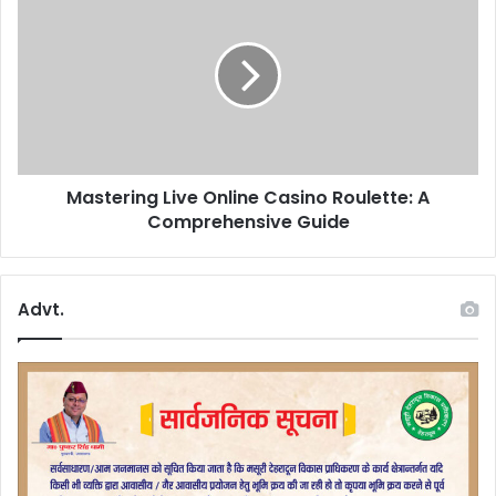
l
a
u
s
c
t
z
e
o
r
w
i
e
n
I
g
n
Mastering Live Online Casino Roulette: A
L
f
Comprehensive Guide
i
o
v
r
e
m
O
Advt.
a
n
c
l
j
i
e
n
o
e
S
C
u
a
p
s
l