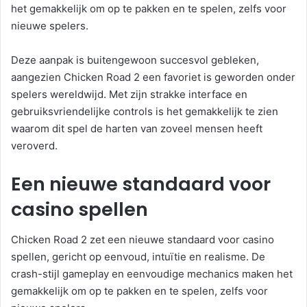
het gemakkelijk om op te pakken en te spelen, zelfs voor
nieuwe spelers.
Deze aanpak is buitengewoon succesvol gebleken,
aangezien Chicken Road 2 een favoriet is geworden onder
spelers wereldwijd. Met zijn strakke interface en
gebruiksvriendelijke controls is het gemakkelijk te zien
waarom dit spel de harten van zoveel mensen heeft
veroverd.
Een nieuwe standaard voor
casino spellen
Chicken Road 2 zet een nieuwe standaard voor casino
spellen, gericht op eenvoud, intuïtie en realisme. De
crash-stijl gameplay en eenvoudige mechanics maken het
gemakkelijk om op te pakken en te spelen, zelfs voor