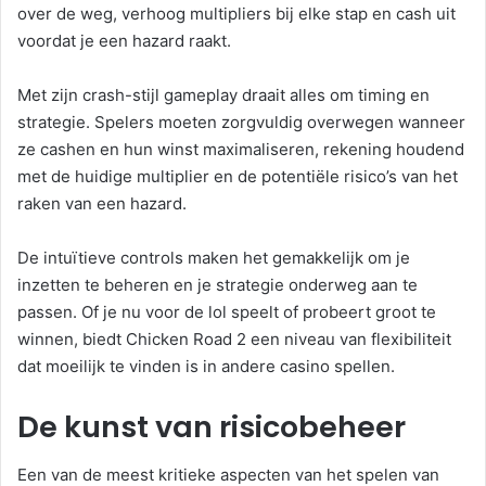
over de weg, verhoog multipliers bij elke stap en cash uit
voordat je een hazard raakt.
Met zijn crash-stijl gameplay draait alles om timing en
strategie. Spelers moeten zorgvuldig overwegen wanneer
ze cashen en hun winst maximaliseren, rekening houdend
met de huidige multiplier en de potentiële risico’s van het
raken van een hazard.
De intuïtieve controls maken het gemakkelijk om je
inzetten te beheren en je strategie onderweg aan te
passen. Of je nu voor de lol speelt of probeert groot te
winnen, biedt Chicken Road 2 een niveau van flexibiliteit
dat moeilijk te vinden is in andere casino spellen.
De kunst van risicobeheer
Een van de meest kritieke aspecten van het spelen van