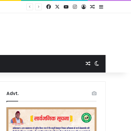
Facebook
X
YouTube
Instagram
Log In
Random Article
Sidebar
Random Article
Switch skin
Advt.