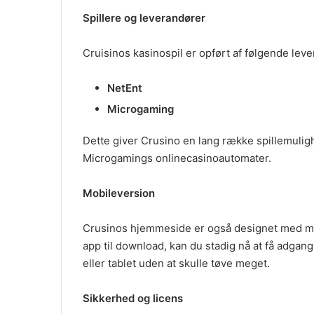
Spillere og leverandører
Cruisinos kasinospil er opført af følgende lev
NetEnt
Microgaming
Dette giver Crusino en lang række spillemuli
Microgamings onlinecasinoautomater.
Mobileversion
Crusinos hjemmeside er også designet med mob
app til download, kan du stadig nå at få adgang
eller tablet uden at skulle tøve meget.
Sikkerhed og licens