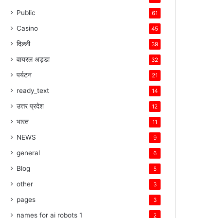
Public
61
Casino
45
दिल्ली
39
वायरल अड्डा
32
पर्यटन
21
ready_text
14
उत्तर प्रदेश
12
भारत
11
NEWS
9
general
6
Blog
5
other
3
pages
3
names for ai robots 1
2