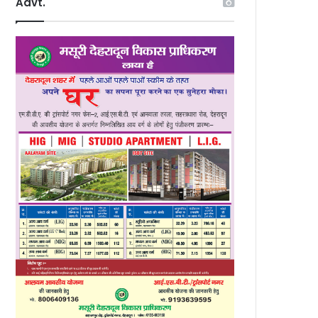
Advt.