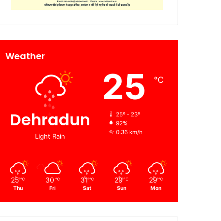
Weather
25
℃
Dehradun
25º - 23º
92%
0.36 km/h
Light Rain
25
30
31
29
29
℃
℃
℃
℃
℃
Thu
Fri
Sat
Sun
Mon