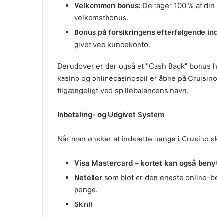
Velkommen bonus:
De tager 100 % af din 
velkomstbonus.
Bonus på forsikringens efterfølgende in
givet ved kundekonto.
Derudover er der også et "Cash Back" bonus hv
kasino og onlinecasinospil er åbne på Cruisin
tilgængeligt ved spillebalancens navn.
Inbetaling- og Udgivet System
Når man ønsker at indsætte penge i Crusino sk
Visa Mastercard – kortet kan også benytt
Neteller
som blot er den eneste online-b
penge.
Skrill