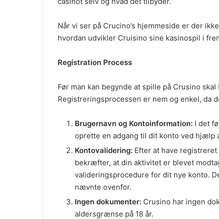
casinot selv og hvad det tilbyder.
Når vi ser på Crucino’s hjemmeside er der ikk
hvordan udvikler Cruisino sine kasinospil i fr
Registration Process
Før man kan begynde at spille på Crusino skal
Registreringsprocessen er nem og enkel, da den
Brugernavn og Kontoinformation:
I det f
oprette en adgang til dit konto ved hjælp 
Kontovalidering:
Efter at have registrere
bekræfter, at din aktivitet er blevet modta
valideringsprocedure for dit nye konto. 
nævnte ovenfor.
Ingen dokumenter:
Crusino har ingen do
aldersgrænse på 18 år.