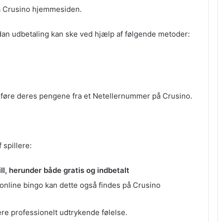
på Crusino hjemmesiden.
rdan udbetaling kan ske ved hjælp af følgende metoder:
erføre deres pengene fra et Netellernummer på Crusino.
spillere:
ill, herunder både gratis og indbetalt
online bingo kan dette også findes på Crusino
 mere professionelt udtrykende følelse.