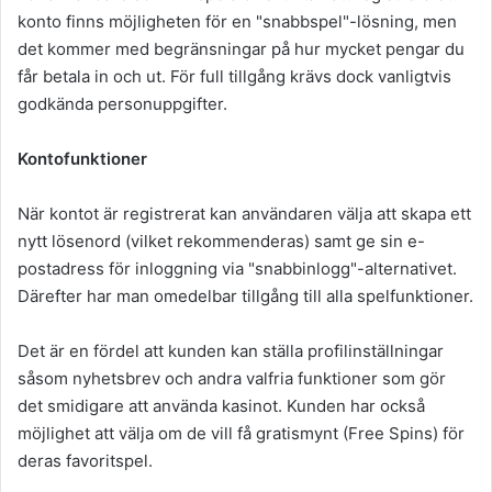
konto finns möjligheten för en "snabbspel"-lösning, men
det kommer med begränsningar på hur mycket pengar du
får betala in och ut. För full tillgång krävs dock vanligtvis
godkända personuppgifter.
Kontofunktioner
När kontot är registrerat kan användaren välja att skapa ett
nytt lösenord (vilket rekommenderas) samt ge sin e-
postadress för inloggning via "snabbinlogg"-alternativet.
Därefter har man omedelbar tillgång till alla spelfunktioner.
Det är en fördel att kunden kan ställa profilinställningar
såsom nyhetsbrev och andra valfria funktioner som gör
det smidigare att använda kasinot. Kunden har också
möjlighet att välja om de vill få gratismynt (Free Spins) för
deras favoritspel.