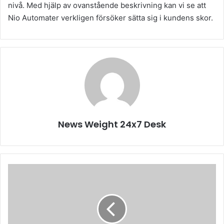
nivå. Med hjälp av ovanstående beskrivning kan vi se att
Nio Automater verkligen försöker sätta sig i kundens skor.
News Weight 24x7 Desk
L
a
e
v
o
l