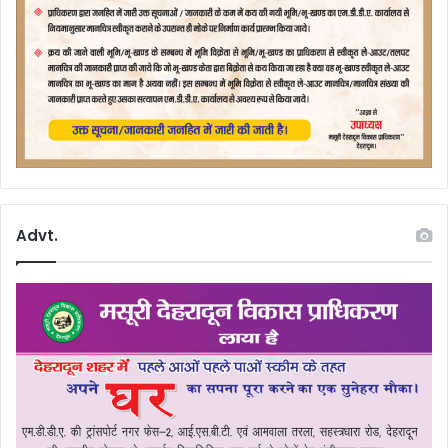
o
i
e
e
n
w
l
a
a
n
s
d
o
G
c
u
i
i
e
d
d
e
a
Advt.
d