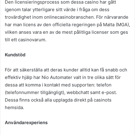
Den licensieringsprocess som dessa casino har gått
igenom talar ytterligare sitt värde i fråga om dess
trovärdighet inom onlinecasinobranschen. För närvarande
har man licens av den officiella regeringen på Malta (MGA),
vilken anses vara en av de mest pålitliga licenser som ges
till ett casinovarum.
Kundstöd
För att säkerställa att deras kunder alltid kan få snabb och
effektiv hjälp har Nio Automater valt in tre olika sätt för
dessa att komma i kontakt med supporten: telefon
(telefonnummer tillgängligt), webbchatt samt e-post.
Dessa finns också alla upplagda direkt på casinots
hemsida.
Användarexperiens