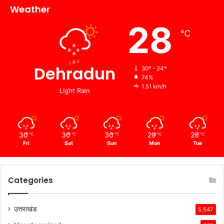
Weather
28
℃
Dehradun
30º - 24º
74%
1.51 km/h
Light Rain
30
30
30
29
26
℃
℃
℃
℃
℃
Fri
Sat
Sun
Mon
Tue
Categories
उत्तराखंड
5,547