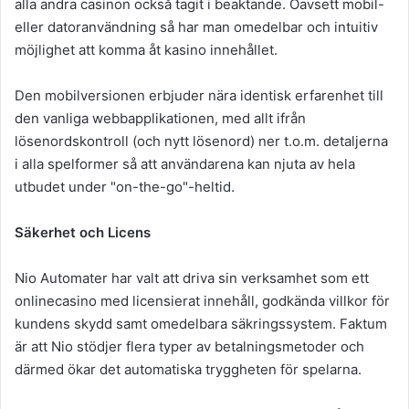
alla andra casinon också tagit i beaktande. Oavsett mobil-
eller datoranvändning så har man omedelbar och intuitiv
möjlighet att komma åt kasino innehållet.
Den mobilversionen erbjuder nära identisk erfarenhet till
den vanliga webbapplikationen, med allt ifrån
lösenordskontroll (och nytt lösenord) ner t.o.m. detaljerna
i alla spelformer så att användarena kan njuta av hela
utbudet under "on-the-go"-heltid.
Säkerhet och Licens
Nio Automater har valt att driva sin verksamhet som ett
onlinecasino med licensierat innehåll, godkända villkor för
kundens skydd samt omedelbara säkringssystem. Faktum
är att Nio stödjer flera typer av betalningsmetoder och
därmed ökar det automatiska tryggheten för spelarna.