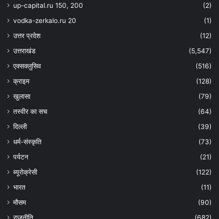
up-capital.ru 150, 200
(2)
vodka-zerkalo.ru 20
(1)
उत्तर प्रदेश
(12)
उत्तराखंड
(5,547)
एक्सक्लुसिव
(516)
क्राइम
(128)
खुलासा
(79)
तस्वीर का सच
(64)
दिल्ली
(39)
धर्म-संस्कृति
(73)
पर्यटन
(21)
ब्यूरोक्रेसी
(122)
भारत
(11)
मौसम
(90)
राजनीति
(682)