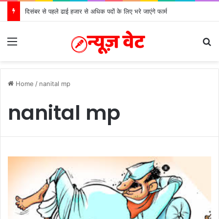
दिसंबर से पहले ढाई हजार से अधिक पदों के लिए भरे जाएंगे फार्म
Menu
S
Home
/
nanital mp
nanital mp