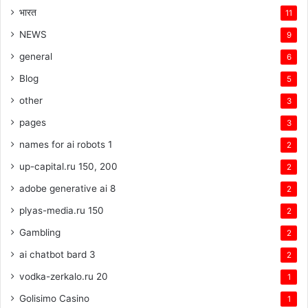
भारत
11
NEWS
9
general
6
Blog
5
other
3
pages
3
names for ai robots 1
2
up-capital.ru 150, 200
2
adobe generative ai 8
2
plyas-media.ru 150
2
Gambling
2
ai chatbot bard 3
2
vodka-zerkalo.ru 20
1
Golisimo Casino
1