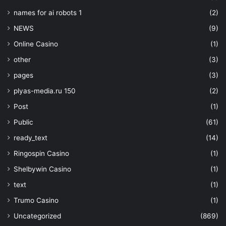
names for ai robots 1
(2)
NEWS
(9)
Online Casino
(1)
other
(3)
pages
(3)
plyas-media.ru 150
(2)
Post
(1)
Public
(61)
ready_text
(14)
Ringospin Casino
(1)
Shelbywin Casino
(1)
text
(1)
Trumo Casino
(1)
Uncategorized
(869)