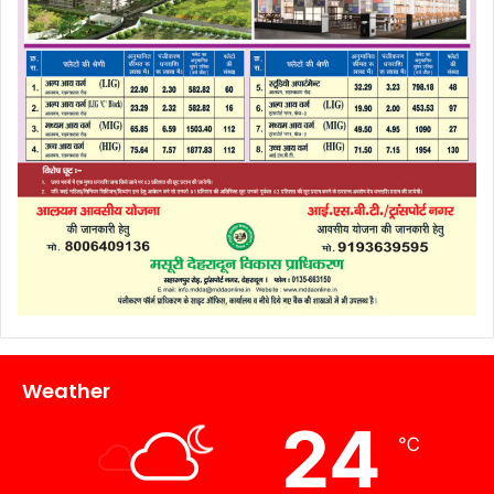
Weather
24
℃