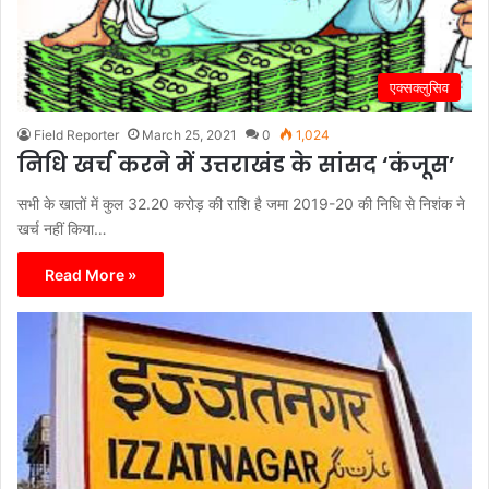
एक्सक्लुसिव
Field Reporter
March 25, 2021
0
1,024
निधि खर्च करने में उत्तराखंड के सांसद ‘कंजूस’
सभी के खातों में कुल 32.20 करोड़ की राशि है जमा 2019-20 की निधि से निशंक ने
खर्च नहीं किया…
Read More »