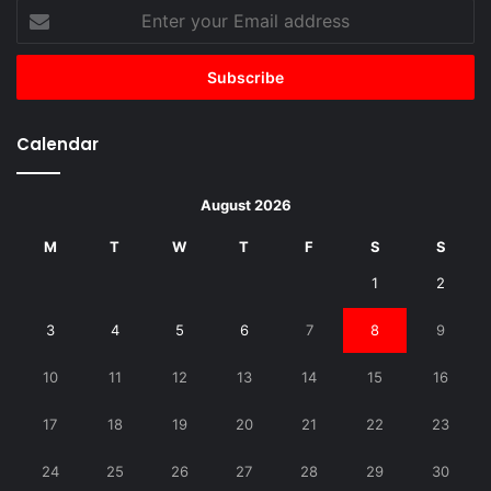
Enter
your
Email
address
Calendar
August 2026
M
T
W
T
F
S
S
1
2
3
4
5
6
7
8
9
10
11
12
13
14
15
16
17
18
19
20
21
22
23
24
25
26
27
28
29
30