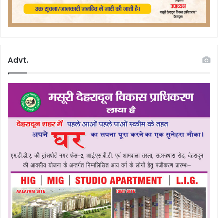
Advt.