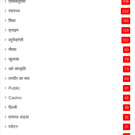
एक्सक्लुसिव
516
स्वास्थ्य
222
शिक्षा
185
क्राइम
128
ब्यूरोक्रेसी
122
मौसम
90
खुलासा
79
धर्म-संस्कृति
73
तस्वीर का सच
64
Public
61
Casino
45
दिल्ली
39
वायरल अड्डा
32
पर्यटन
21