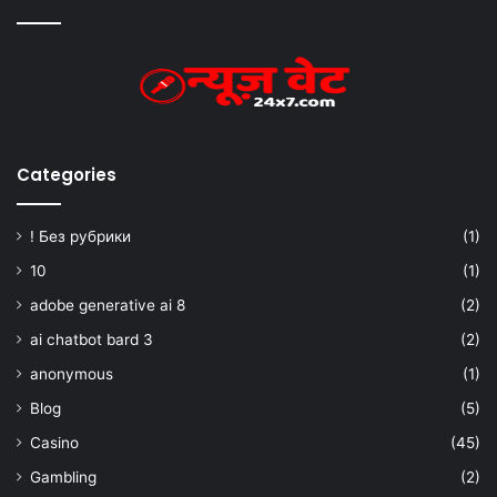
Categories
! Без рубрики
(1)
10
(1)
adobe generative ai 8
(2)
ai chatbot bard 3
(2)
anonymous
(1)
Blog
(5)
Casino
(45)
Gambling
(2)