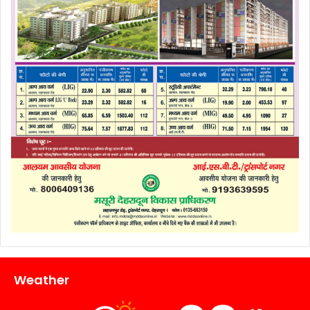
Weather