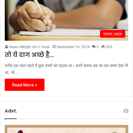
वायरल अड्डा
News Weight 24x7 Desk
September 14, 2019
0
209
तो ये दाग अच्छे हैं…
करीब एक साल पहले मैं कुछ बच्चों को पढ़ाता था। इनमें क्लास छह का एक बच्चा ऐसा भी
था, जो…
Read More »
Advt.