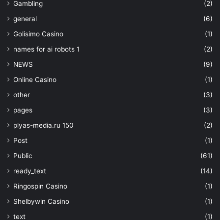
Gambling
(2)
general
(6)
Golisimo Casino
(1)
names for ai robots 1
(2)
NEWS
(9)
Online Casino
(1)
other
(3)
pages
(3)
plyas-media.ru 150
(2)
Post
(1)
Public
(61)
ready_text
(14)
Ringospin Casino
(1)
Shelbywin Casino
(1)
text
(1)