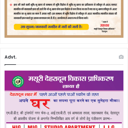
Advt.