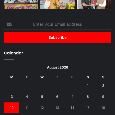
Enter
your
Email
address
Calendar
August 2026
M
T
W
T
F
S
S
1
2
3
4
5
6
7
8
9
10
11
12
13
14
15
16