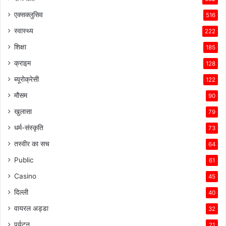
एक्सक्लुसिव
516
स्वास्थ्य
222
शिक्षा
185
क्राइम
128
ब्यूरोक्रेसी
122
मौसम
90
खुलासा
79
धर्म-संस्कृति
73
तस्वीर का सच
64
Public
61
Casino
45
दिल्ली
40
वायरल अड्डा
32
पर्यटन
21