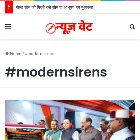
गोल्ड लोन को गिरवी रखे सोने के आभूषण मय मुआवजा लौटाने का आदेश
Menu
S
Home
/
#modernsirens
#modernsirens