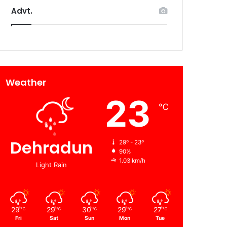
Advt.
Weather
23
℃
Dehradun
29º - 23º
90%
1.03 km/h
Light Rain
29
29
30
29
27
℃
℃
℃
℃
℃
Fri
Sat
Sun
Mon
Tue