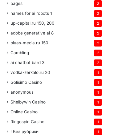
pages
3
names for ai robots 1
2
up-capital.ru 150, 200
2
adobe generative ai 8
2
plyas-media.ru 150
2
Gambling
2
ai chatbot bard 3
2
vodka-zerkalo.ru 20
1
Golisimo Casino
1
anonymous
1
Shelbywin Casino
1
Online Casino
1
Ringospin Casino
1
! Без рубрики
1