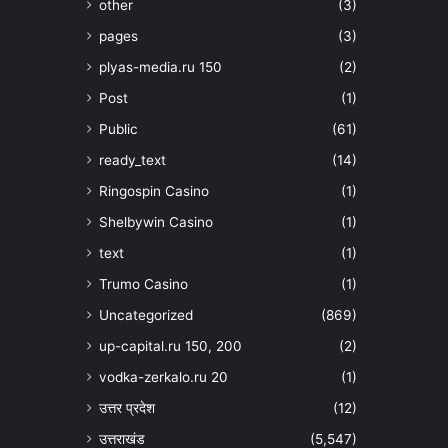
other
(3)
pages
(3)
plyas-media.ru 150
(2)
Post
(1)
Public
(61)
ready_text
(14)
Ringospin Casino
(1)
Shelbywin Casino
(1)
text
(1)
Trumo Casino
(1)
Uncategorized
(869)
up-capital.ru 150, 200
(2)
vodka-zerkalo.ru 20
(1)
उत्तर प्रदेश
(12)
उत्तराखंड
(5,547)