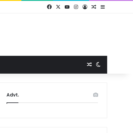
Facebook
X
YouTube
Instagram
Log In
Random Article
Sidebar
Random Article
Switch skin
Advt.