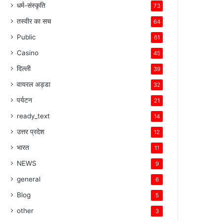
धर्म-संस्कृति
73
तस्वीर का सच
64
Public
61
Casino
45
दिल्ली
39
वायरल अड्डा
32
पर्यटन
21
ready_text
14
उत्तर प्रदेश
12
भारत
11
NEWS
9
general
6
Blog
5
other
3