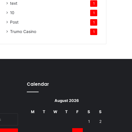
text
1
10
1
Post
1
Trumo Casino
1
Calendar
August 2026
M
T
W
T
F
S
S
1
2