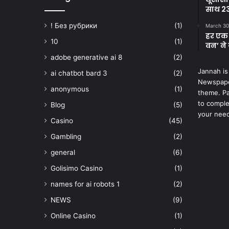
साथ 23
! Без рубрики
(1)
March 30
हर एक 
10
(1)
वन’ ने 
adobe generative ai 8
(2)
Jannah is
ai chatbot bard 3
(2)
Newspape
anonymous
(1)
theme. Pa
to comple
Blog
(5)
your nee
Casino
(45)
Gambling
(2)
general
(6)
Golisimo Casino
(1)
names for ai robots 1
(2)
NEWS
(9)
Online Casino
(1)