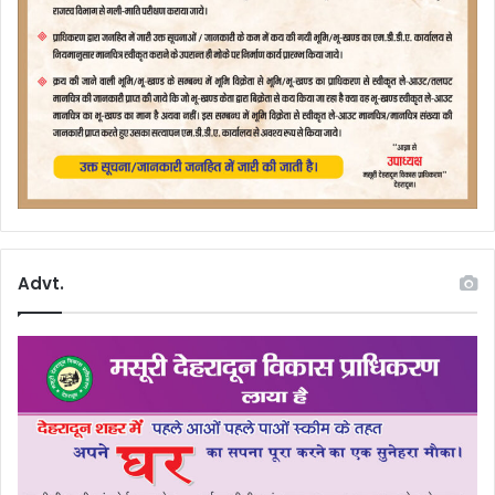
Advt.