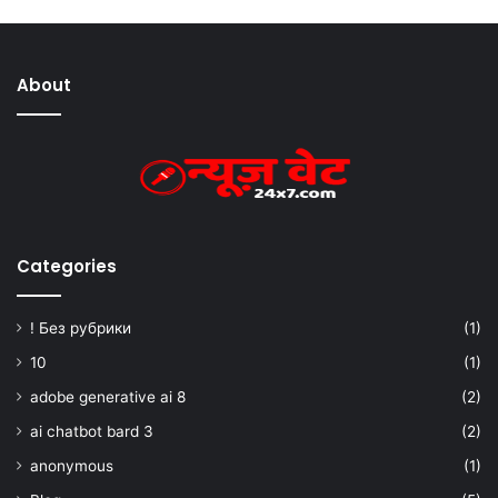
About
Categories
! Без рубрики
(1)
10
(1)
adobe generative ai 8
(2)
ai chatbot bard 3
(2)
anonymous
(1)