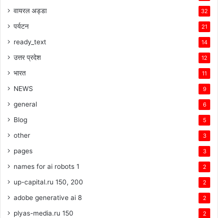
वायरल अड्डा
32
पर्यटन
21
ready_text
14
उत्तर प्रदेश
12
भारत
11
NEWS
9
general
6
Blog
5
other
3
pages
3
names for ai robots 1
2
up-capital.ru 150, 200
2
adobe generative ai 8
2
plyas-media.ru 150
2