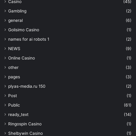
Casino
(45)
Gambling
(2)
general
(6)
Golisimo Casino
(1)
names for ai robots 1
(2)
NEWS
(9)
Online Casino
(1)
other
(3)
pages
(3)
plyas-media.ru 150
(2)
Post
(1)
Public
(61)
ready_text
(14)
Ringospin Casino
(1)
Shelbywin Casino
(1)