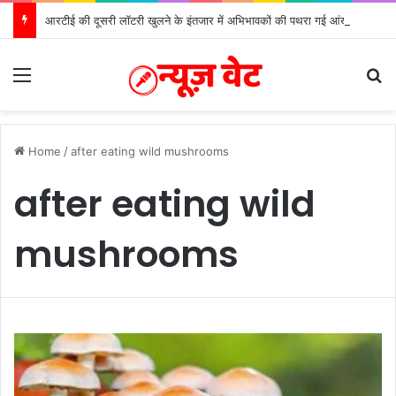
आरटीई की दूसरी लॉटरी खुलने के इंतजार में अभिभावकों की पथरा गई आंखें- मोर्चा
Menu
S
Home
/
after eating wild mushrooms
after eating wild
mushrooms