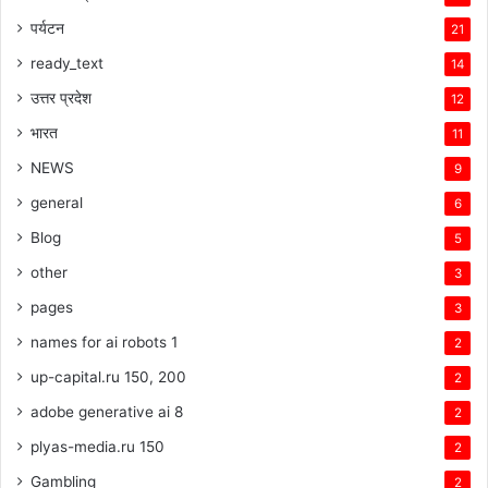
पर्यटन
21
ready_text
14
उत्तर प्रदेश
12
भारत
11
NEWS
9
general
6
Blog
5
other
3
pages
3
names for ai robots 1
2
up-capital.ru 150, 200
2
adobe generative ai 8
2
plyas-media.ru 150
2
Gambling
2