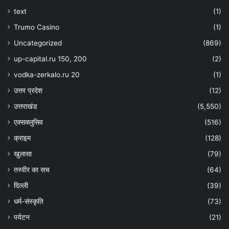
text
(1)
Trumo Casino
(1)
Uncategorized
(869)
up-capital.ru 150, 200
(2)
vodka-zerkalo.ru 20
(1)
उत्तर प्रदेश
(12)
उत्तराखंड
(5,550)
एक्सक्लुसिव
(516)
क्राइम
(128)
खुलासा
(79)
तस्वीर का सच
(64)
दिल्ली
(39)
धर्म-संस्कृति
(73)
पर्यटन
(21)