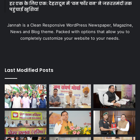
हर एक के लिए एक: देहरादून में ‘वन फॉर वन’ ने जरूरतमंदों तक
पहुंचाई खुशियां
Jannah is a Clean Responsive WordPress Newspaper, Magazine,
News and Blog theme. Packed with options that allow you to
completely customize your website to your needs.
Last Modified Posts