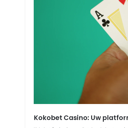
Kokobet Casino: Uw platfor