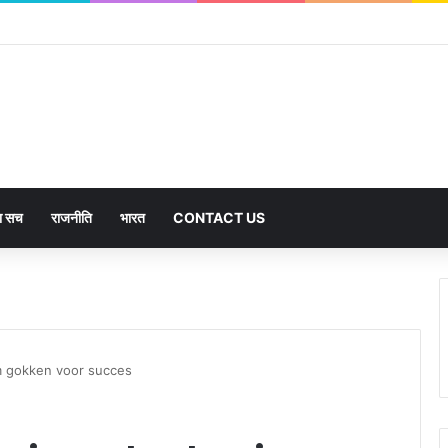
का सच
राजनीति
भारत
CONTACT US
lim gokken voor succes