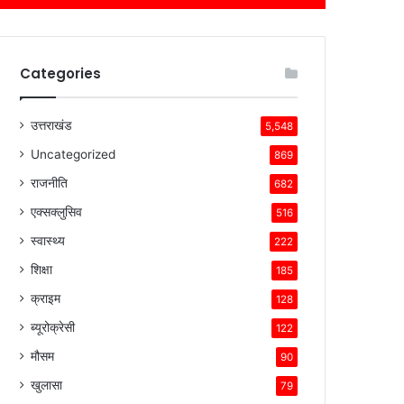
Categories
उत्तराखंड
5,548
Uncategorized
869
राजनीति
682
एक्सक्लुसिव
516
स्वास्थ्य
222
शिक्षा
185
क्राइम
128
ब्यूरोक्रेसी
122
मौसम
90
खुलासा
79