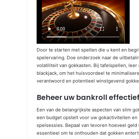
Door te starten met spellen die u kent en begr
spelervaring. Doe onderzoek naar de uitbetali
volatiliteit van gokkasten. Bij tafelspellen, lee
blackjack, om het huisvoordeel te minimalisere
verantwoord en potentieel winstgevend gokke
Beheer uw bankroll effectie
Een van de belangrijkste aspecten van slim gok
een budget opstelt voor uw gokactiviteiten en
spelsessies. Bepaal van tevoren hoeveel geld u
essentieel om te onthouden dat gokken entert