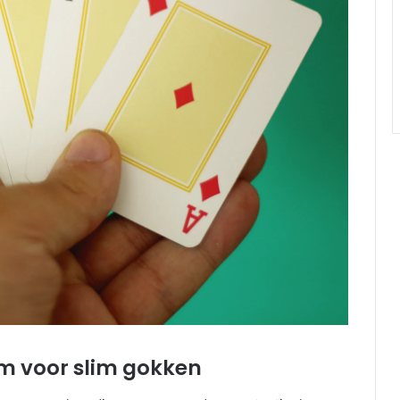
m voor slim gokken