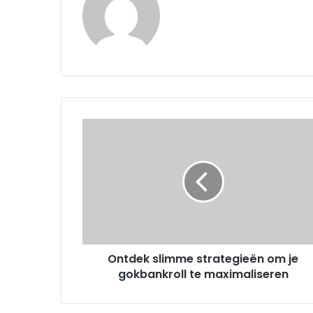
O
n
t
d
e
k
s
l
i
Ontdek slimme strategieën om je
m
gokbankroll te maximaliseren
m
e
s