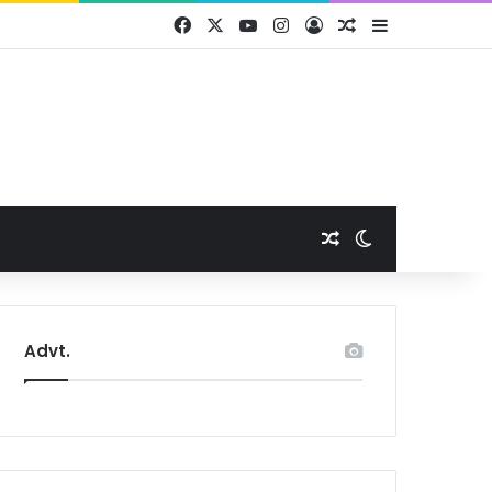
Facebook
X
YouTube
Instagram
Log In
Random Article
Sidebar
Random Article
Switch skin
Advt.