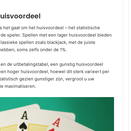
huisvoordeel
ls het gaat om het huisvoordeel – het statistische
n de speler. Spellen met een lager huisvoordeel bieden
lassieke spellen zoals blackjack, met de juiste
 hebben, soms zelfs onder de 1%.
 en de uitbetalingstabel, een gunstig huisvoordeel
n hoger huisvoordeel, hoewel dit sterk varieert per
atistisch gezien gunstiger zijn, vergroot u uw
te maximaliseren.