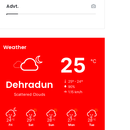
Advt.
Weather
25
℃
Dehradun
25º - 24º
90%
1.15 km/h
Scattered Clouds
24
29
28
27
28
℃
℃
℃
℃
℃
Fri
Sat
Sun
Mon
Tue