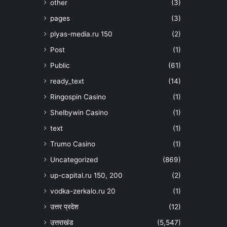
other
(3)
pages
(3)
plyas-media.ru 150
(2)
Post
(1)
Public
(61)
ready_text
(14)
Ringospin Casino
(1)
Shelbywin Casino
(1)
text
(1)
Trumo Casino
(1)
Uncategorized
(869)
up-capital.ru 150, 200
(2)
vodka-zerkalo.ru 20
(1)
उत्तर प्रदेश
(12)
उत्तराखंड
(5,547)