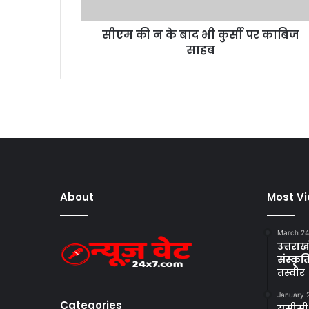
द
भी
सीएम की न के बाद भी कुर्सी पर काबिज
कु
साहब
र्सी
प
र
का
बि
ज
सा
ह
ब
About
Most V
March 24
उत्तराखं
संस्क
तस्वीर
January 
Categories
यूसीसी