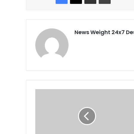
News Weight 24x7 De
सी
ए
म
की
न
के
बा