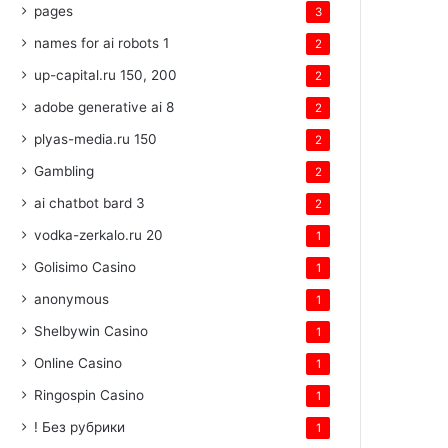
pages
3
names for ai robots 1
2
up-capital.ru 150, 200
2
adobe generative ai 8
2
plyas-media.ru 150
2
Gambling
2
ai chatbot bard 3
2
vodka-zerkalo.ru 20
1
Golisimo Casino
1
anonymous
1
Shelbywin Casino
1
Online Casino
1
Ringospin Casino
1
! Без рубрики
1