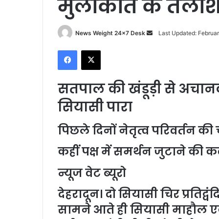
मुलाकात के तलाशे
News Weight 24x7 Desk
S
Last Updated: Februar
e
Facebook
X
n
d
a
सतपाल की खंडूड़ी से अचा
n
सियासी पारा
e
m
पिछले दिनों नेतृत्व परिवर्तन की चर्
a
i
कहीं पक्ष में समर्थन जुटाने की 
l
न्यूज वेट ब्यूरो
देहरादून। दो सियासी चिर प्रतिद
सामने आते ही सियासी माहौल एक 