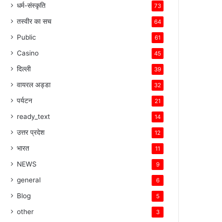
धर्म-संस्कृति
73
तस्वीर का सच
64
Public
61
Casino
45
दिल्ली
39
वायरल अड्डा
32
पर्यटन
21
ready_text
14
उत्तर प्रदेश
12
भारत
11
NEWS
9
general
6
Blog
5
other
3