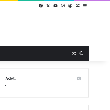
Facebook
X
YouTube
Instagram
Log In
Random Article
Sidebar
Random Article
Switch skin
Advt.