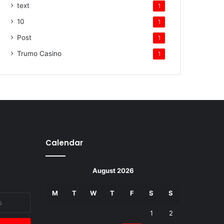
text
1
10
1
Post
1
Trumo Casino
1
Calendar
August 2026
M
T
W
T
F
S
S
1
2