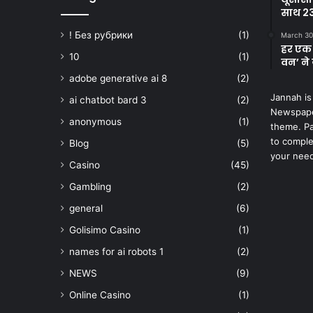
साथ 23
! Без рубрики
(1)
March 30
हर एक 
10
(1)
वन’ ने 
adobe generative ai 8
(2)
Jannah is
ai chatbot bard 3
(2)
Newspape
anonymous
(1)
theme. Pa
to comple
Blog
(5)
your nee
Casino
(45)
Gambling
(2)
general
(6)
Golisimo Casino
(1)
names for ai robots 1
(2)
NEWS
(9)
Online Casino
(1)