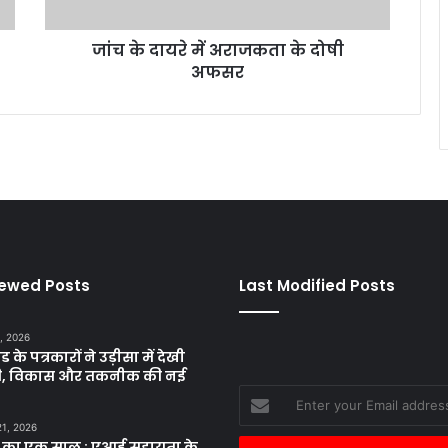
अ
रा
जांच के दायरे में अराजकता के दोषी
ज
अफसर
क
ता
के
दो
षी
अ
फ
स
र
iewed Posts
Last Modified Posts
, 2026
ड के पत्रकारों ने उड़ीसा में देखी
ृति, विकास और तकनीक की नई
Enter
your
21, 2026
Email
 का एक साल : एआई सहायता के